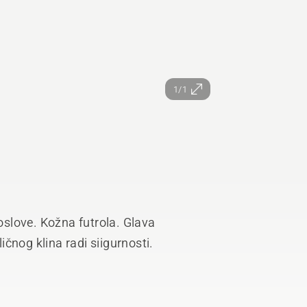
1/1
poslove. Kožna futrola. Glava
čnog klina radi siigurnosti.