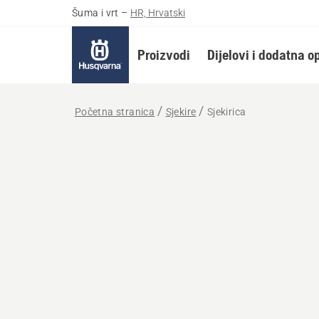
Šuma i vrt
–
HR, Hrvatski
Proizvodi
Dijelovi i dodatna 
Početna stranica
Sjekire
Sjekirica