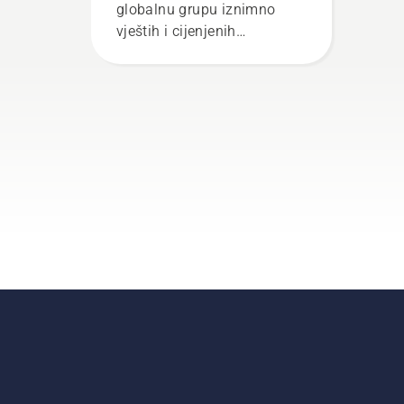
globalnu grupu iznimno
vještih i cijenjenih
izaslanika. Oni su naš tim
H. I oni su naši
najzahtjevniji korisnici.