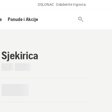
OSLONAC
Odaberite trgovca
e
Ponude i Akcije
Sjekirica