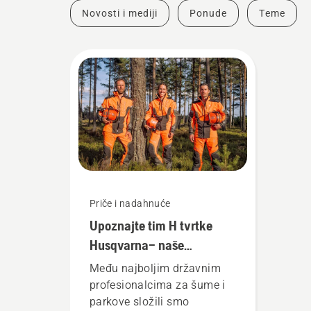
Novosti i mediji
Ponude
Teme
Priče i nadahnuće
Upoznajte tim H tvrtke
Husqvarna– naše
najzahtjevnije korisnike
Među najboljim državnim
profesionalcima za šume i
parkove složili smo