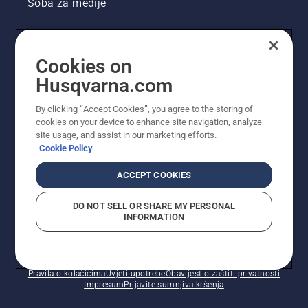
Soba za medije
Akcije
Cookies on
Pravne informacije o proizvodu
Husqvarna.com
Ostale stranice tvrtke Husqvarna
By clicking “Accept Cookies”, you agree to the storing of
cookies on your device to enhance site navigation, analyze
site usage, and assist in our marketing efforts.
Cookie Policy
ACCEPT COOKIES
DO NOT SELL OR SHARE MY PERSONAL
INFORMATION
© Husqvarna AB (jav). Sva prava pridržana. Prikazane
cijene preporučene su maloprodajne cijene.
Pravila o kolačićima
Uvjeti upotrebe
Obavijest o zaštiti privatnosti
Impresum
Prijavite sumnjiva kršenja