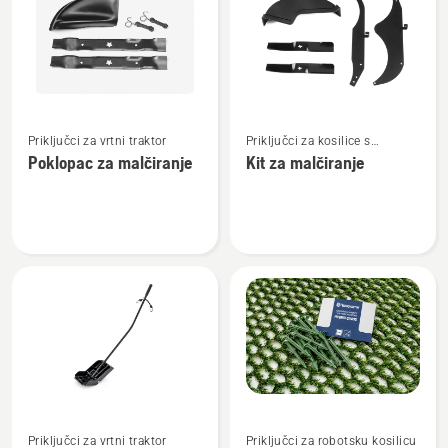
sve
proizvode
Pogledajte
Pogledajte
Priključci za vrtni traktor
Priključci za kosilice s
više
više
okretanjem na mjestu
Poklopac za malčiranje
Kit za malčiranje
detalja
detalja
o
o
Poklopac
Kit
za
za
malčiranje
malčiranje
Pogledajte
Pogledajte
Priključci za vrtni traktor
Priključci za robotsku kosilicu
više
više