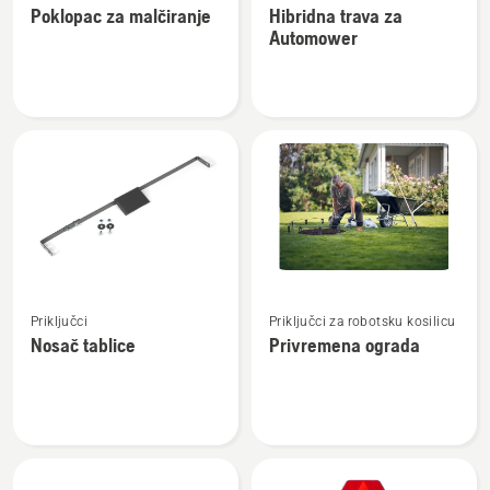
Poklopac za malčiranje
Hibridna trava za
detalja
detalja
Automower
o
o
Poklopac
Hibridna
za
trava
malčiranje
za
Automower
Pogledajte
Pogledajte
Priključci
Priključci za robotsku kosilicu
više
više
Nosač tablice
Privremena ograda
detalja
detalja
o
o
Nosač
Privremena
tablice
ograda