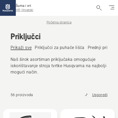
Šuma i vrt
HR, Hrvatski
Početna stranica
Priključci
Prikaži sve
Priključci za puhače lišća
Prednji priključ
Naš širok asortiman priključaka omogućuje
iskorištavanje stroja tvrtke Husqvarna na najbolji
mogući način.
56 proizvoda
Usporedi
Učitaj