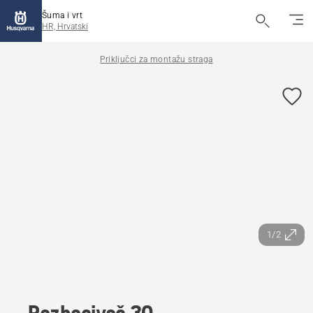
Šuma i vrt
HR, Hrvatski
Priključci za montažu straga
1/2
Razbacivač 30