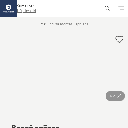
Šuma i vrt
HR, Hrvatski
Priključci za montažu sprijeda
1/2
Bacač snijega