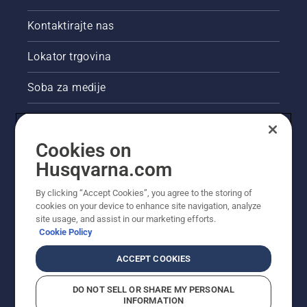
Kontaktirajte nas
Lokator trgovina
Soba za medije
Akcije
Cookies on
Pravne informacije o proizvodu
Husqvarna.com
Ostale stranice tvrtke Husqvarna
By clicking “Accept Cookies”, you agree to the storing of
cookies on your device to enhance site navigation, analyze
site usage, and assist in our marketing efforts.
Cookie Policy
ACCEPT COOKIES
DO NOT SELL OR SHARE MY PERSONAL
INFORMATION