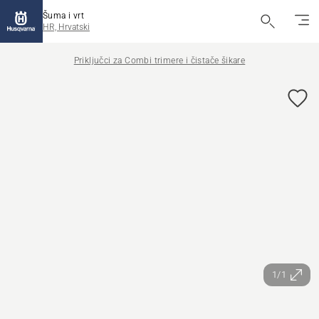
Šuma i vrt
HR, Hrvatski
Priključci za Combi trimere i čistače šikare
1/1