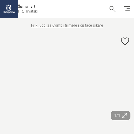
Šuma i vrt
HR, Hrvatski
Priključci za Combi trimere i čistače šikare
1/1