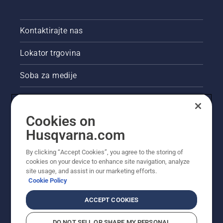
Kontaktirajte nas
Lokator trgovina
Soba za medije
Akcije
Cookies on
Pravne informacije o proizvodu
Husqvarna.com
Ostale stranice tvrtke Husqvarna
By clicking “Accept Cookies”, you agree to the storing of
cookies on your device to enhance site navigation, analyze
site usage, and assist in our marketing efforts.
Cookie Policy
ACCEPT COOKIES
DO NOT SELL OR SHARE MY PERSONAL