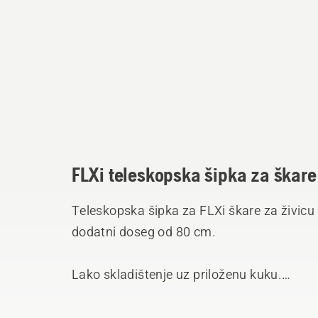
FLXi teleskopska šipka za škare 
Teleskopska šipka za FLXi škare za živicu i 
dodatni doseg od 80 cm.
Lako skladištenje uz priloženu kuku.
Ovaj priključak odgovara Husqvarna FLXi 