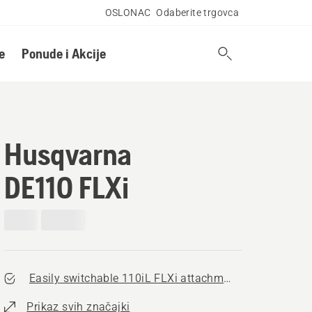
OSLONAC
Odaberite trgovca
e
Ponude i Akcije
Husqvarna
DE110 FLXi
Easily switchable 110iL FLXi attachments
Prikaz svih značajki