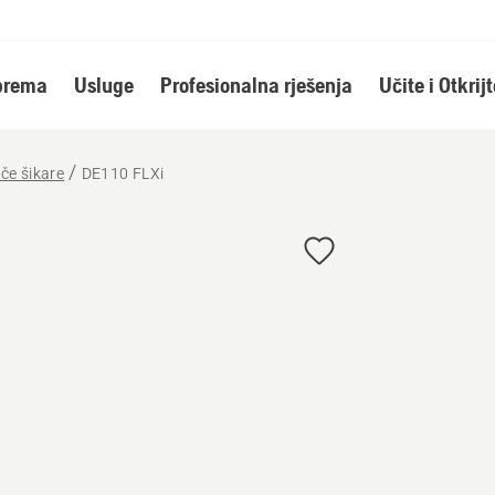
oprema
Usluge
Profesionalna rješenja
Učite i Otkrijt
ače šikare
DE110 FLXi