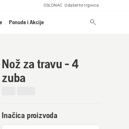
OSLONAC
Odaberite trgovca
e
Ponude i Akcije
Nož za travu - 4
zuba
Inačica proizvoda