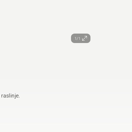
1/1
 raslinje.