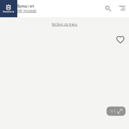
Šuma i vrt
HR, Hrvatski
Noževi za travu
1/1