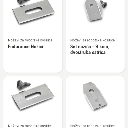
sve
proizvode
Pogledajte
Pogledajte
Noževi za robotske kosilice
Noževi za robotske kosilice
više
više
Endurance Nožići
Set nožića - 9 kom,
detalja
detalja
dvostruka oštrica
o
o
Endurance
Set
Nožići
nožića
-
9
kom,
dvostruka
oštrica
Pogledajte
Pogledajte
Noževi za robotske kosilice
Noževi za robotske kosilice
više
više