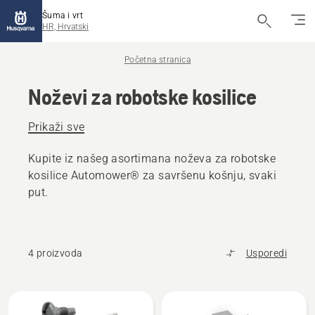
Šuma i vrt
HR, Hrvatski
Početna stranica
Noževi za robotske kosilice
Prikaži sve
Kupite iz našeg asortimana noževa za robotske
kosilice Automower® za savršenu košnju, svaki
put.
4 proizvoda
Usporedi
Učitaj