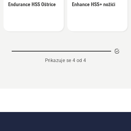
Endurance HSS Oštrice
Enhance HSS+ nožići
detalja
detalja
o
o
Endurance
Enhance
HSS
HSS+
Oštrice
nožići
Prikazuje se 4 od 4