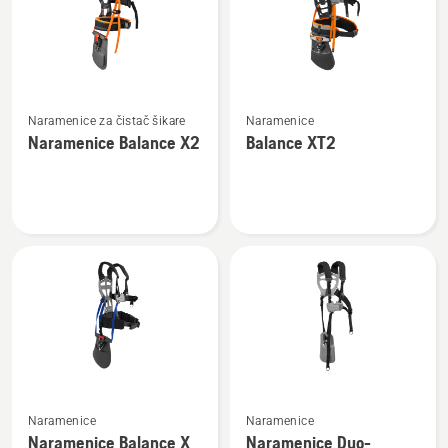
proizvode
Pogledajte
Pogledajte
Naramenice za čistač šikare
Naramenice
više
više
Naramenice Balance X2
Balance XT2
detalja
detalja
o
o
Naramenice
Balance
Balance
XT2
X2
Pogledajte
Pogledajte
Naramenice
Naramenice
više
više
Naramenice Balance X
Naramenice Duo-