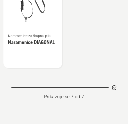
Pogledajte
Naramenice za štapnu pilu
više
Naramenice DIAGONAL
detalja
o
Naramenice
DIAGONAL
Prikazuje se 7 od 7