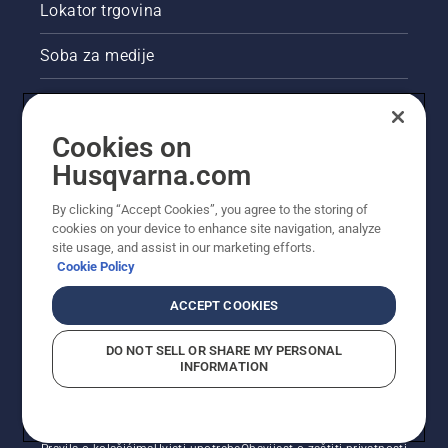
Lokator trgovina
Soba za medije
Akcije
Cookies on
Pravne informacije o proizvodu
Husqvarna.com
Ostale stranice tvrtke Husqvarna
By clicking “Accept Cookies”, you agree to the storing of
cookies on your device to enhance site navigation, analyze
site usage, and assist in our marketing efforts.
Cookie Policy
ACCEPT COOKIES
DO NOT SELL OR SHARE MY PERSONAL
INFORMATION
© Husqvarna AB (jav). Sva prava pridržana. Prikazane
cijene preporučene su maloprodajne cijene.