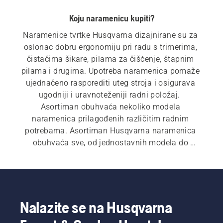
Koju naramenicu kupiti?
Naramenice tvrtke Husqvarna dizajnirane su za 
oslonac dobru ergonomiju pri radu s trimerima, 
čistačima šikare, pilama za čišćenje, štapnim 
pilama i drugima. Upotreba naramenica pomaže 
ujednačeno rasporediti uteg stroja i osigurava 
ugodniji i uravnoteženiji radni položaj.  
Asortiman obuhvaća nekoliko modela 
naramenica prilagođenih različitim radnim 
potrebama. Asortiman Husqvarna naramenica 
obuhvaća sve, od jednostavnih modela do 
naprednijih opcija dizajniranih za zahtjevan 
posao. Značajke poput širokih naramenica, 
podstavljenih jastučića za bokove, podešavanja 
u više točaka i kompatibilnosti s dodatnom 
opremom oslonac za uglađenije rukovanje 
Nalazite se na Husqvarna
strojem tijekom duljih ili intenzivnijih primjena.