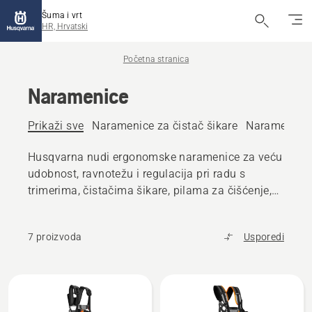
Šuma i vrt
HR, Hrvatski
Početna stranica
Naramenice
Prikaži sve
Naramenice za čistač šikare
Naramenice z
Husqvarna nudi ergonomske naramenice za veću
udobnost, ravnotežu i regulacija pri radu s
trimerima, čistačima šikare, pilama za čišćenje,
štapnim pilama i drugima.
7 proizvoda
Usporedi
Učitaj
sve