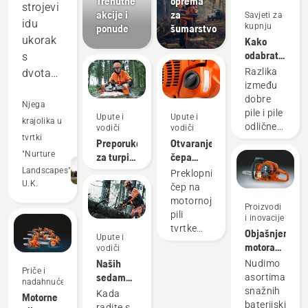
Trenutne
oprema
strojevi
akcije i
za
Savjeti za
idu
kupnju
ponude
šumarstvo
ukorak
Kako
odabrati
s
najbolju
Razlika
dvotaktnom
motornu
između
opremom
pilu
dobre
i
Njega
sukladno
pile i pile
Upute i
Upute i
nadmašuju
krajolika u
vašim
odlične
vodiči
vodiči
potrebama
u
tvrtki
za vašu
Preporuke
Otvaranje
posebnu
mnogim
"Nurture
za turpiju
čepa
primjenu
i uređaj
spremnika
područjima.
Landscapes"
Preklopni
može biti
za
motorne
U.K.
čep na
Štedi
značajna.
oštrenje
pile
motornoj
nam
Proizvodi
Znamo
pili
i inovacije
novac i
koji su
tvrtke
Objašnjenje
čimbenici
vrijeme,
Upute i
Husqvarna
motora
vodiči
važni
dok
olakšava
Husqvarna
Naših
Nudimo
kada
ulijevanje
nam
Priče i
X-Torq®
sedam
asortiman
odlučujete
nadahnuće
goriva u
pomaže
najboljih
snažnih
o
Kada
Motorne
motornu
da
savjeta
baterijskih
savršenoj
radite s