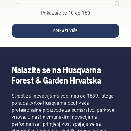
izbor za
svoju
Prikazuje se 10 od 160
Husqvarna
motornu
pilu
PRIKAŽI VIŠE
Nalazite se na Husqvarna
Forest & Garden Hrvatska
Strast za inovacijama vodi nas od 1689., stoga
ponuda tvrtke Husqvarna obuhvaća
profesionalne proizvode za šumarstvo, parkove i
vrtove. U našim vrhunskim inovacijama
performanse i primjenjivost spajaju se sa