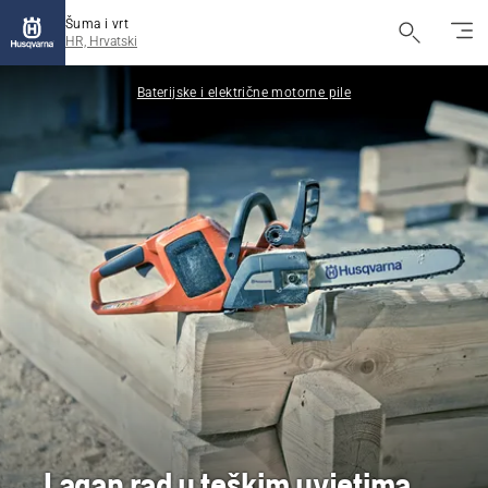
Šuma i vrt
HR, Hrvatski
Baterijske i električne motorne pile
Lagan rad u teškim uvjetima