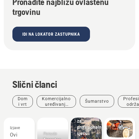
Pronađite najbližu ovlaštenu
trgovinu
IDI NA LOKATOR ZASTUPNIKA
Slični članci
Dom
Komercijalno
Profes
Šumarstvo
i vrt
uređivanje
održa
Rješenja
krajolika
sta
Potrepštine
za
profesionalnu
Izjave
sječu i
Ponude
Ovi