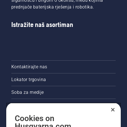
sigurnošću i brigom o okolišu, među kojima
prednjače baterijska rješenja i robotika.
Istražite naš asortiman
Kontaktirajte nas
Lokator trgovina
Soba za medije
Akcije
Cookies on
Pravne informacije o proizvodu
Husqvarna.com