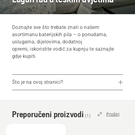
Doznajte sve što trebate znati o našem
asortimanu baterijskih pila – o ponudama,
uslugama, dijelovima, dodatnoj
opremi, iskoristite vodič za kupnju te saznajte
gdje kupiti.
Što je na ovoj stranici?
Preporučeni proizvodi
Kampanje i ponude
Preporučeni proizvodi
Servisi
Proširi
(
1
)
Dijelovi i dodatna oprema