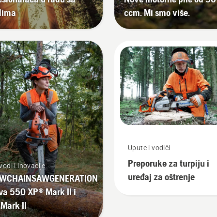
lima
ccm. Mi smo više.
Upute i vodiči
Preporuke za turpiju i
vodi i inovacije
uređaj za oštrenje
WCHAINSAWGENERATION
va 550 XP® Mark II i
Mark II