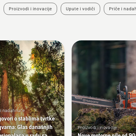
Proizvodi i inovacije
Upute i vodiči
Priče i nad
 i nadahnuće
ovori o stablima tvrtke
varna: Glas današnjih
Proizvodi i inovacije
esionalaca u radu sa
Nove motorne pile od 90