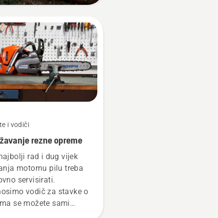
e i vodiči
žavanje rezne opreme
najbolji rad i dug vijek
janja motornu pilu treba
ovno servisirati.
osimo vodič za stavke o
ima se možete sami
rinuti.