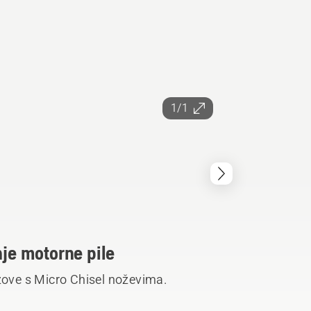
1/1
nje motorne pile
ezove s Micro Chisel noževima.