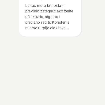
Lanac mora biti oštar i
pravilno zategnut ako želite
učinkovito, sigurno i
precizno raditi. Korištenje
mjerne turpije olakšava
održavanje lanca u dobrom
stanju.