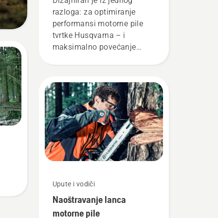
Dizajniran je iz jednog
X-CUT® tvrtke Husqvarna
razloga: za optimiranje
performansi motorne pile
tvrtke Husqvarna – i
maksimalno povećanje
proizvodnje. Evo kako smo
to postigli.
Upute i vodiči
Naoštravanje lanca
motorne pile