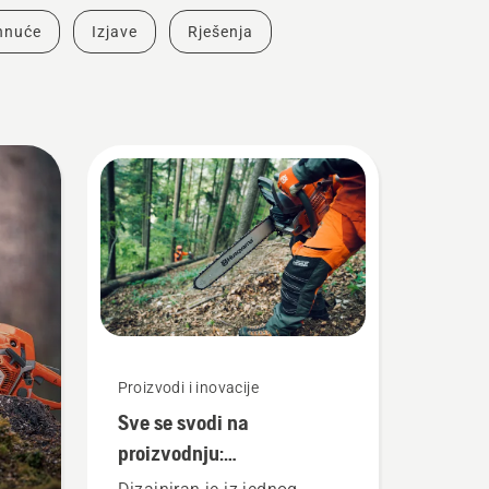
ahnuće
Izjave
Rješenja
Proizvodi i inovacije
Sve se svodi na
proizvodnju:
Predstavljamo lanac pile