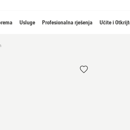
oprema
Usluge
Profesionalna rješenja
Učite i Otkrijt
m