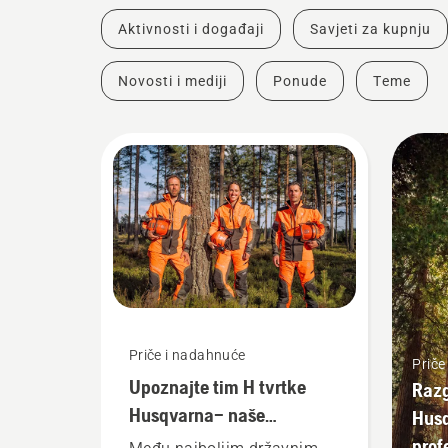
Aktivnosti i događaji
Savjeti za kupnju
Novosti i mediji
Ponude
Teme
Priče i nadahnuće
Priče
Upoznajte tim H tvrtke
Razg
Husqvarna– naše
Husq
najzahtjevnije korisnike
prof