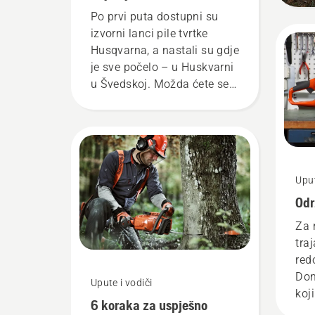
Po prvi puta dostupni su
izvorni lanci pile tvrtke
Husqvarna, a nastali su gdje
je sve počelo – u Huskvarni
u Švedskoj. Možda ćete se
zapitati zašto. Priča
zapravo počinje na kraju.
Ostvariti najveću moguću
proizvodnju bio je naš
sveobuhvatni cilj kroz
Uput
istraživanje i razvoj.
Odr
Za 
tra
red
Don
Upute i vodiči
koj
6 koraka za uspješno
pob