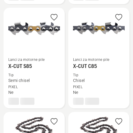
Lanci za motorne pile
Lanci za motorne pile
Pogledajte
Pogledajte
X-CUT S85
X-CUT C85
više
više
detalja
detalja
Tip
Tip
Semi chisel
Chisel
o
o
PIXEL
PIXEL
X-
X-
Ne
Ne
CUT
CUT
S85
C85