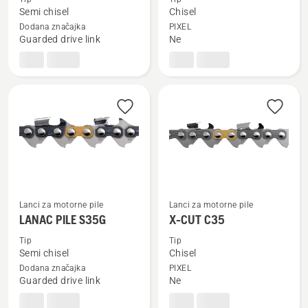
detalja
detalja
Semi chisel
Chisel
o
o
Dodana značajka
PIXEL
X-
X-
Guarded drive link
Ne
CUT
CUT
SP33G
C33
Lanci za motorne pile
Lanci za motorne pile
Pogledajte
Pogledajte
LANAC PILE S35G
X-CUT C35
više
više
detalja
detalja
Tip
Tip
Semi chisel
Chisel
o
o
Dodana značajka
PIXEL
LANAC
X-
Guarded drive link
Ne
PILE
CUT
S35G
C35