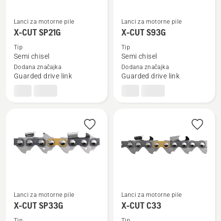
Lanci za motorne pile
Lanci za motorne pile
Pogledajte
Pogledajte
X-CUT SP21G
X-CUT S93G
više
više
detalja
detalja
Tip
Tip
Semi chisel
Semi chisel
o
o
Dodana značajka
Dodana značajka
X-
X-
Guarded drive link
Guarded drive link
CUT
CUT
SP21G
S93G
Lanci za motorne pile
Lanci za motorne pile
Pogledajte
Pogledajte
X-CUT SP33G
X-CUT C33
više
više
Tip
Tip