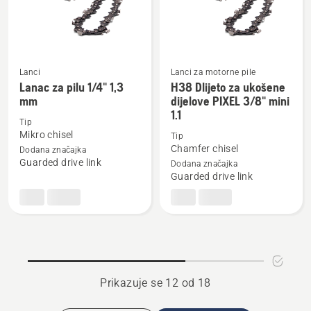
Lanci
Lanci za motorne pile
Lanac za pilu 1/4" 1,3
H38 Dlijeto za ukošene
Pogledajte
Pogledajte
mm
dijelove PIXEL 3/8" mini
više
više
1.1
detalja
detalja
Tip
Mikro chisel
Tip
o
o
Chamfer chisel
Dodana značajka
Lanac
H38
Guarded drive link
Dodana značajka
za
Dlijeto
Guarded drive link
pilu
za
1/4"
ukošene
1,3
dijelove
mm
PIXEL
3/8"
mini
Prikazuje se 12 od 18
1.1