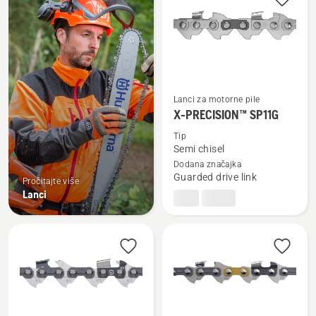
sve
proizvode
Lanci za motorne pile
Pogledajte
X-PRECISION™ SP11G
više
detalja
Tip
Semi chisel
o
Dodana značajka
X-
Guarded drive link
Pročitajte više
PRECISION™
Lanci
SP11G