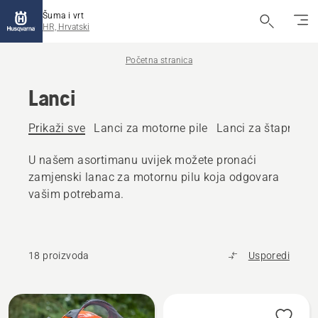
Šuma i vrt
HR, Hrvatski
Početna stranica
Lanci
Prikaži sve
Lanci za motorne pile
Lanci za štapne pil
U našem asortimanu uvijek možete pronaći
zamjenski lanac za motornu pilu koja odgovara
vašim potrebama.
18 proizvoda
Usporedi
Učitaj