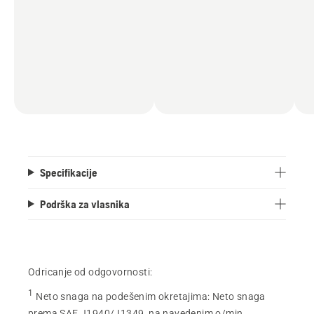
Specifikacije
Podrška za vlasnika
Odricanje od odgovornosti:
1
Neto snaga na podešenim okretajima
:
Neto snaga
prema SAE J1940/J1349, na navedenim o/min