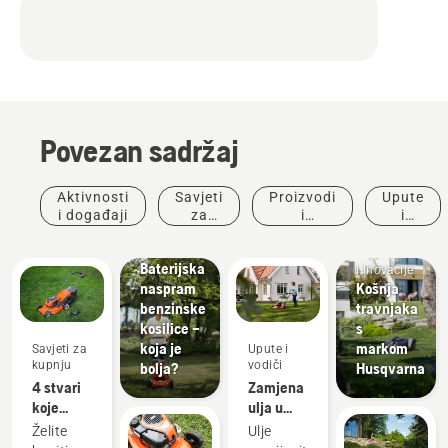
Povezan sadržaj
Aktivnosti
Savjeti
Proizvodi
Upute
i događaji
za
i
i
kupnju
inovacije
vodiči
Proizvodi
Baterijska
i inovacije
naspram
Košnja
benzinske
travnjaka
kosilice –
s
koja je
markom
Savjeti za
Upute i
kupnju
vodiči
bolja?
Husqvarna
4 stvari
Zamjena
koje
ulja u
trebate
kosilici
Želite
Ulje
razmotriti
tvrtke