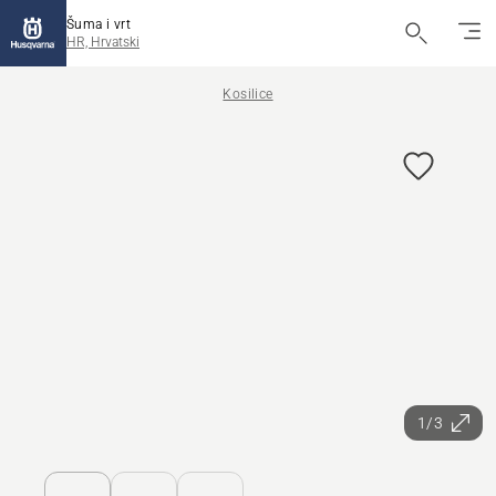
Šuma i vrt
HR, Hrvatski
Kosilice
1/3