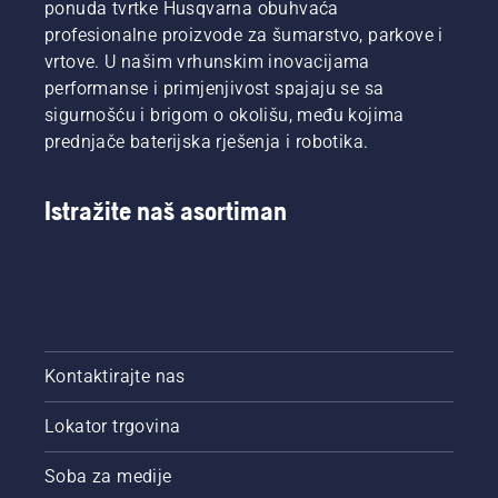
ponuda tvrtke Husqvarna obuhvaća
biste
jednostavnih
tijekom
profesionalne proizvode za šumarstvo, parkove i
dobili
savjeta
cijele
inspiraciju,
vrtove. U našim vrhunskim inovacijama
za
sezone
prvo
jesensku
za
performanse i primjenjivost spajaju se sa
pogledajte
njegu
održavanje
sigurnošću i brigom o okolišu, među kojima
naše
travnjaka
zdravog
prednjače baterijska rješenja i robotika.
najvažnije
koji će
i bujnog
savjete
vam
travnjaka.
tijekom
pomoći
Istražite naš asortiman
cijele
da
sezone
postavite
za
temelje
održavanje
za
zdravog
savršen
i bujnog
travnjak
travnjaka.
u godini
koja je
Kontaktirajte nas
pred
vama.
Lokator trgovina
Da biste
dobili
Soba za medije
inspiraciju,