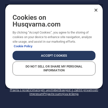
prvo
Akcije
pogledajte
naše
Cookies on
najvažnije
Pravne informacije o proizvodu
savjete
Husqvarna.com
tijekom
Ostale stranice tvrtke Husqvarna
cijele
By clicking “Accept Cookies”, you agree to the storing of
sezone
cookies on your device to enhance site navigation, analyze
za
site usage, and assist in our marketing efforts.
održavanje
Cookie Policy
zdravog
i bujnog
ACCEPT COOKIES
travnjaka.
DO NOT SELL OR SHARE MY PERSONAL
INFORMATION
© Husqvarna AB (jav). Sva prava pridržana. Prikazane
cijene preporučene su maloprodajne cijene.
Pravila o kolačićima
Uvjeti upotrebe
Obavijest o zaštiti privatnosti
Impresum
Prijavite sumnjiva kršenja