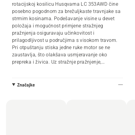
rotacijskoj kosilicu Husqvarna LC 353AWD čine
posebno pogodnom za brežuljkaste travnjake sa
strmim kosinama. Podešavanje visine u devet
položaja i mogućnost primjene stražnjeg
pražnjenja osiguravaju učinkovitost i
prilagodljivost u područjima s visokom travom.
Pri otpuštanju stiska jedne ruke motor se ne
zaustavlja, što olakšava usmjeravanje oko
prepreka i živica. Uz stražnje pražnjenje,
LC 353AWD omogućuje metode košnje sa
skupljanjem i sa sustavom BioClip® (malčiranje
).
Značajke
* Najniža cijena proizvoda u posljednjih 30 dana
prije sniženja iznosila je 895,00 €.