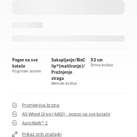
Pogon na sve
Sakupljanje/BioC
53 cm
kotače
lip®(malčiranje)/
Širina košnje
Pogonski sistem
Pražnjenje
straga
Metode košnje
Promjenjiva brzina
All-Wheel Drive (AWD) - pogon na sve kotače
AutoWalk™ 2
Prikaz svih značajki