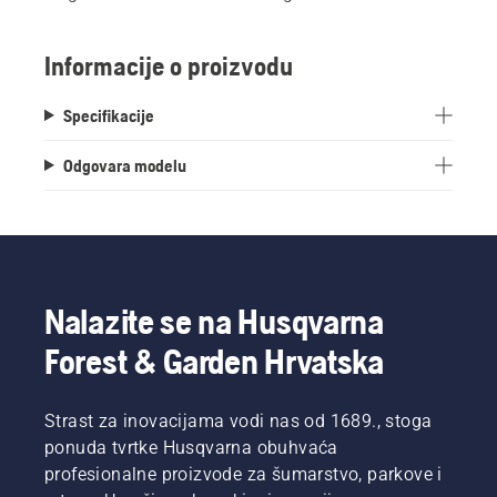
Informacije o proizvodu
Specifikacije
Odgovara modelu
Nalazite se na Husqvarna
Forest & Garden Hrvatska
Strast za inovacijama vodi nas od 1689., stoga
ponuda tvrtke Husqvarna obuhvaća
profesionalne proizvode za šumarstvo, parkove i