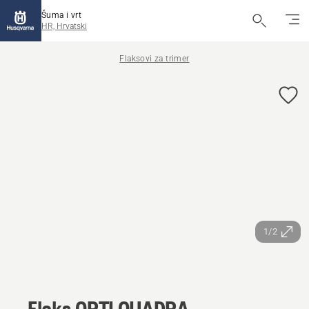
Šuma i vrt
HR, Hrvatski
Flaksovi za trimer
1/2
Flaks OPTI QUADRA