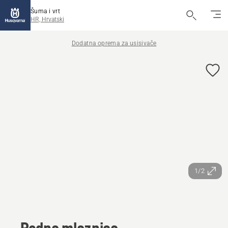
Šuma i vrt
HR, Hrvatski
Dodatna oprema za usisivače
1/2
Podna mlaznica