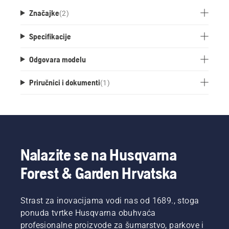
Značajke
(
2
)
Specifikacije
Odgovara modelu
Priručnici i dokumenti
(
1
)
Nalazite se na Husqvarna
Forest & Garden Hrvatska
Strast za inovacijama vodi nas od 1689., stoga
ponuda tvrtke Husqvarna obuhvaća
profesionalne proizvode za šumarstvo, parkove i