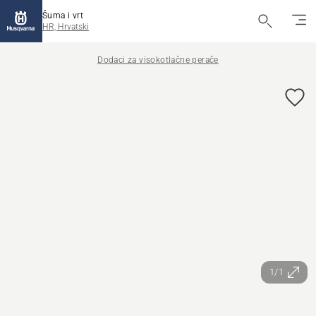
Šuma i vrt
HR, Hrvatski
Dodaci za visokotlačne perače
1/1