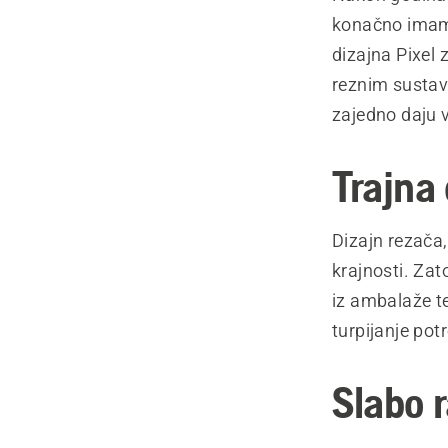
konačno imamo
dizajna Pixel 
reznim sustav
zajedno daju 
Trajna 
Dizajn rezača,
krajnosti. Za
iz ambalaže t
turpijanje po
Slabo 