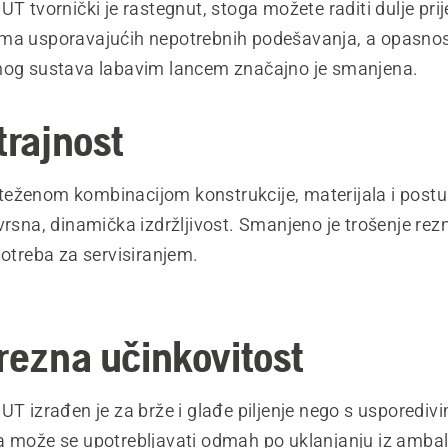
UT tvornički je rastegnut, stoga možete raditi dulje pr
ma usporavajućih nepotrebnih podešavanja, a opasnos
nog sustava labavim lancem značajno je smanjena.
trajnost
eženom kombinacijom konstrukcije, materijala i post
vrsna, dinamička izdržljivost. Smanjeno je trošenje rez
potreba za servisiranjem.
 rezna učinkovitost
UT izrađen je za brže i glađe piljenje nego s usporediv
a može se upotrebljavati odmah po uklanjanju iz amba