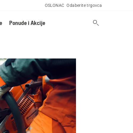
OSLONAC
Odaberite trgovca
e
Ponude i Akcije