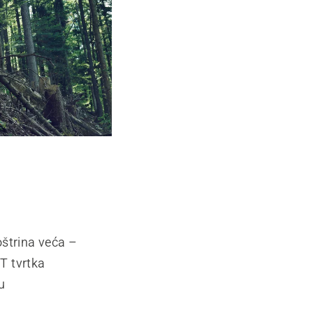
 oštrina veća –
UT tvrtka
u