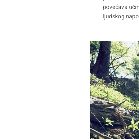
povećava učink
ljudskog napor