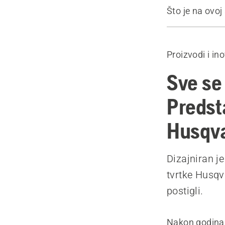
Što je na ovoj 
Doznajte vi
Pogledajte m
Proizvodi i in
Lanci X-CU
Sve se
Predst
Husqv
Dizajniran j
tvrtke Husq
postigli.
Nakon godina i