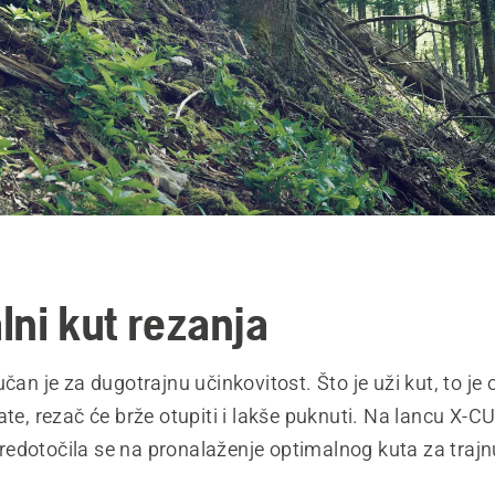
lni kut rezanja
učan je za dugotrajnu učinkovitost. Što je uži kut, to je
ate, rezač će brže otupiti i lakše puknuti. Na lancu X-C
edotočila se na pronalaženje optimalnog kuta za trajn