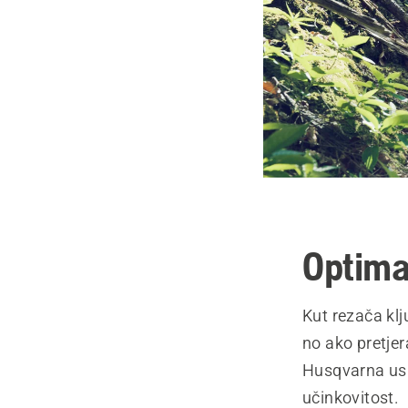
Optima
Kut rezača klj
no ako pretjer
Husqvarna usr
učinkovitost.