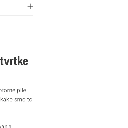
tvrtke
otorne pile
 kako smo to
vanja,