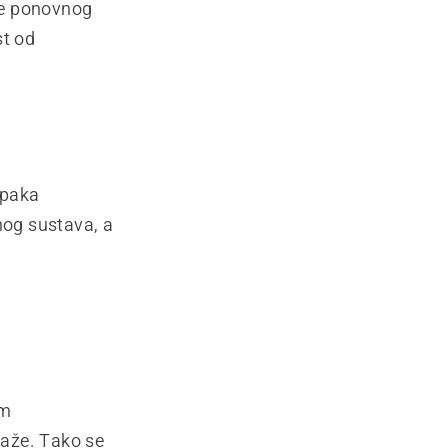
ije ponovnog
t od
upaka
nog sustava, a
im
laže. Tako se