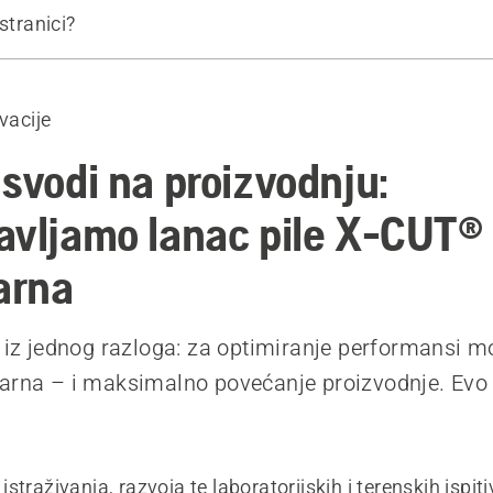
stranici?
še o lancu X-CUT®
išljenja profesionalaca
ovacije
T®
 svodi na proizvodnju:
avljamo lanac pile X-CUT® 
arna
e iz jednog razloga: za optimiranje performansi m
varna – i maksimalno povećanje proizvodnje. Evo
straživanja, razvoja te laboratorijskih i terenskih ispiti