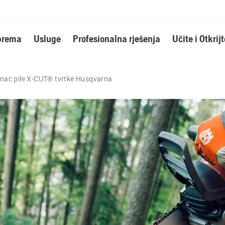
oprema
Usluge
Profesionalna rješenja
Učite i Otkrijt
anac pile X-CUT® tvrtke Husqvarna