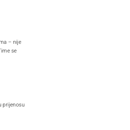
ma – nije
 Time se
u prijenosu