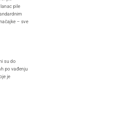
lanac pile
standardnim
značajke – sve
ni su do
ah po vađenju
je je