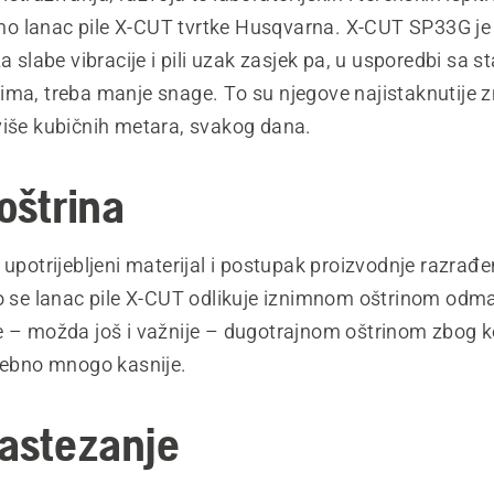
 lanac pile X-CUT tvrtke Husqvarna. X-CUT SP33G je 
za slabe vibracije i pili uzak zasjek pa, u usporedbi sa 
ima, treba manje snage. To su njegove najistaknutije 
više kubičnih metara, svakog dana.
oštrina
 upotrijebljeni materijal i postupak proizvodnje razrađe
to se lanac pile X-CUT odlikuje iznimnom oštrinom odm
e – možda još i važnije – dugotrajnom oštrinom zbog ko
trebno mnogo kasnije.
rastezanje