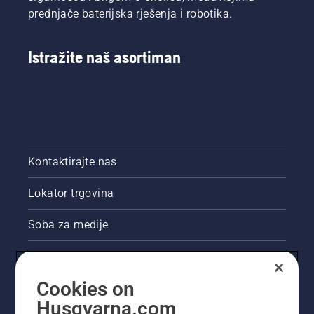
u
U grupi
prednjače baterijska rješenja i robotika.
ispitivanju.
Husqvarna
U tvrtki
pozdravljamo
Husqvarna
istraživanje
Istražite naš asortiman
pozdravljamo
te teme i
istraživanje
radujemo
te teme i
se
radujemo
sljedećoj
se
studiji
sljedećoj
dr.
studiji
Rasmussen.
dr.
Kontaktirajte nas
Rasmussen.
Lokator trgovina
Soba za medije
Akcije
Cookies on
Pravne informacije o proizvodu
Husqvarna.com