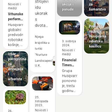
strojevi
akcije i
za
Novosti i
idu
mediji
ponude
šumarstvo
ukorak
Vrhunske
Novosti i
performanse
s
mediji
na travi
Husqvarna,
dvotaktnom
Pronađite
uvijek se
globalni
najbolju
opremom
isplate
predvodnik
Husqvarna
i
Njega
robotske
robotsku
3. svibnja
nadmašuju
krajolika u
Rješenja
košnje, s
2024.
kosilicu
Širok
u
tvrtki
uzbuđenjem
Novosti i
izbor
mediji
otkriva
mnogim
"Nurture
potrepština
Financial
partnerstvo
područjima.
Landscapes"
za
Times
s
U.K.
Štedi
drvosječe
Grupu
Liverpool
Grupa
nam
i
Husqvarna
FC-om –
Husqvarna
arboriste
novac i
ponovno
legendarnim
ponovno
je
nogometnim
vrijeme,
je, treću
ocijenio
klubom.
godinu
dok
kao
za
nam
25.
„klimatskog
redom, u
listopada
pomaže
predvodnika“
2023.
Financial
da
Novosti i
Times
26.