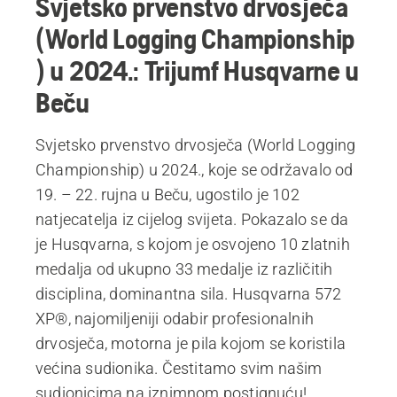
Svjetsko prvenstvo drvosječa
(World Logging Championship
) u 2024.: Trijumf Husqvarne u
Beču
Svjetsko prvenstvo drvosječa (World Logging
Championship) u 2024., koje se održavalo od
19. – 22. rujna u Beču, ugostilo je 102
natjecatelja iz cijelog svijeta. Pokazalo se da
je Husqvarna, s kojom je osvojeno 10 zlatnih
medalja od ukupno 33 medalje iz različitih
disciplina, dominantna sila. Husqvarna 572
XP®, najomiljeniji odabir profesionalnih
drvosječa, motorna je pila kojom se koristila
većina sudionika. Čestitamo svim našim
sudionicima na iznimnom postignuću!