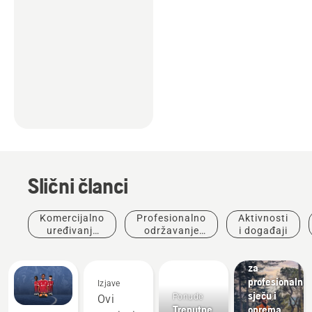
Slični članci
Komercijalno
Profesionalno
Aktivnosti
uređivanje
održavanje
i događaji
Rješenja
krajolika
stabala
Potrepštine
za
profesionalnu
Izjave
sječu i
Ponude
Ovi
Trenutne
oprema