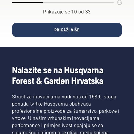
sigurnosti
uz
ističu se
robotskih
istovremeni
velike
Prikazuje se 10 od 33
kosilica.
porast
razlike u
Budući
poslovanja.
sigurnosti
da su, uz
Među
robotskih
PRIKAŽI VIŠE
druge
švedskim
kosilica.
sigurnosne
tvrtkama
Budući
značajke,
grupa
da su, uz
sve
Husqvarna
druge
opremljene
drži prvo
sigurnosne
laganim
mjesto u
značajke,
(3 g)
Nalazite se na Husqvarna
kategoriji
sve
zakretnim
Osobne i
opremljene
Forest & Garden Hrvatska
noževima,
kućanske
laganim
robotske
potrepštine.
(3 g)
kosilice
zakretnim
grupe
Strast za inovacijama vodi nas od 1689., stoga
noževima,
Husqvarna
ponuda tvrtke Husqvarna obuhvaća
robotske
ostvarile
profesionalne proizvode za šumarstvo, parkove i
kosilice
su dobar
vrtove. U našim vrhunskim inovacijama
ostvarile
rezultat
su dobar
performanse i primjenjivost spajaju se sa
u
rezultat
ispitivanju.
sigurnošću i brigom o okolišu, među kojima