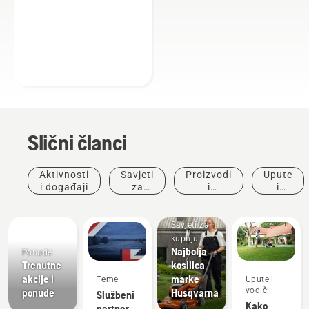
Slični članci
Aktivnosti
Savjeti
Proizvodi
Upute
i događaji
za
i
i
kupnju
inovacije
vodiči
Savjeti za
kupnju
Najbolja
Ponude
Trenutne
kosilica
akcije i
marke
Teme
Upute i
vodiči
ponude
Husqvarna
Službeni
Kako
partner