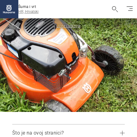
Šuma i vrt
HR, Hrvatski
Učite i otkrijte
Što je na ovoj stranici?