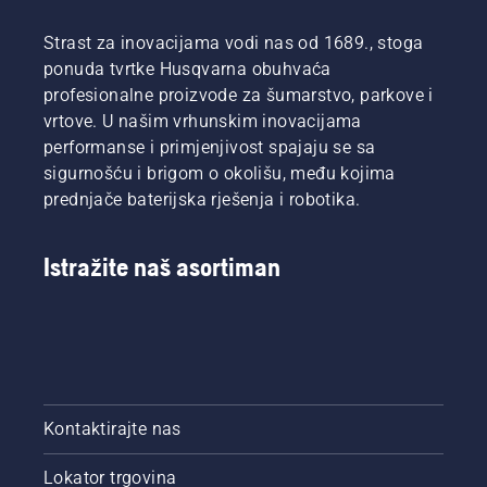
naše
mrlje i
naše
temelje
najvažnije
korov?
najvažnije
za
Strast za inovacijama vodi nas od 1689., stoga
savjete
Ne
savjete
savršen
ponuda tvrtke Husqvarna obuhvaća
tijekom
brinite.
tijekom
travnjak
profesionalne proizvode za šumarstvo, parkove i
cijele
Donosimo
cijele
u godini
sezone
vodič s
vrtove. U našim vrhunskim inovacijama
sezone
koja je
za
koracima
za
pred
performanse i primjenjivost spajaju se sa
održavanje
za
održavanje
vama.
sigurnošću i brigom o okolišu, među kojima
zdravog
popravak
zdravog
Da biste
prednjače baterijska rješenja i robotika.
i bujnog
isprekidanog
i bujnog
dobili
travnjaka.
travnjaka.
travnjaka.
inspiraciju,
prvo
Istražite naš asortiman
pogledajte
naše
najvažnije
savjete
tijekom
cijele
sezone
za
Kontaktirajte nas
održavanje
zdravog
Lokator trgovina