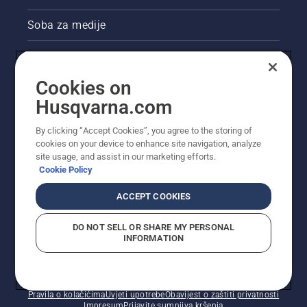
i bujnog
travnjaka.
Soba za medije
Akcije
Cookies on
Pravne informacije o proizvodu
Husqvarna.com
Ostale stranice tvrtke Husqvarna
By clicking “Accept Cookies”, you agree to the storing of
cookies on your device to enhance site navigation, analyze
site usage, and assist in our marketing efforts.
Cookie Policy
ACCEPT COOKIES
DO NOT SELL OR SHARE MY PERSONAL
INFORMATION
© Husqvarna AB (jav). Sva prava pridržana. Prikazane
cijene preporučene su maloprodajne cijene.
Pravila o kolačićima
Uvjeti upotrebe
Obavijest o zaštiti privatnosti
Impresum
Prijavite sumnjiva kršenja