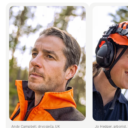
Andy Campbell, drvosječa, UK
Jo Hedger, arborist,