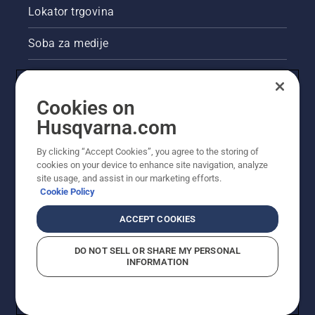
Lokator trgovina
Soba za medije
Akcije
Cookies on
Pravne informacije o proizvodu
Husqvarna.com
Ostale stranice tvrtke Husqvarna
By clicking “Accept Cookies”, you agree to the storing of
cookies on your device to enhance site navigation, analyze
site usage, and assist in our marketing efforts.
Cookie Policy
ACCEPT COOKIES
DO NOT SELL OR SHARE MY PERSONAL
INFORMATION
© Husqvarna AB (jav). Sva prava pridržana. Prikazane
cijene preporučene su maloprodajne cijene.