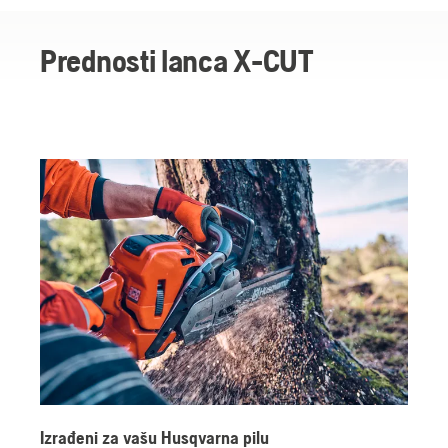
X-CUT chains
Zašto se šumarski profesionalci pouzdaju u Husqvarna X-CUT
Prednosti lanca X-CUT
Izjave o lancima X-CUT
Lanci X-CUT
Izrađeni za vašu Husqvarna pilu