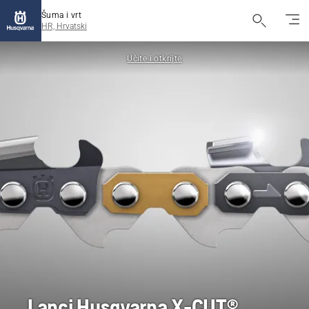
Šuma i vrt
HR, Hrvatski
Učite i otkrijte
Lanci Husqvarna X-CUT®