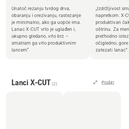
Unatoč rezanju tvrdog drva,
„Izdržljivost s
obaranju i orezivanju, rastezanje
napretkom. X‑C
je minimalno, ako ga uopće ima.
produktivan čak
Lanac X-CUT vrlo je uglađen i,
oštrinu. Za men
ukupno gledano, vrlo brz –
prethodno isteza
smatram ga vrlo produktivnim
očigledno, gore
lancem“.
zatezati lanac”.
Lanci X-CUT
Proširi
(
2
)