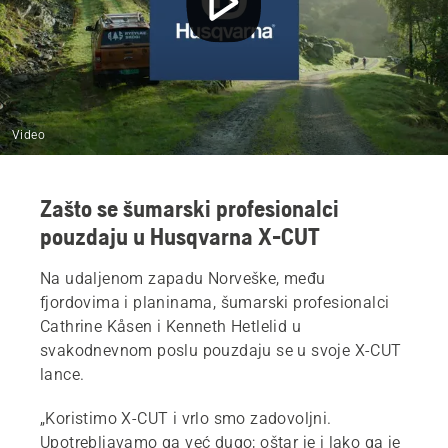
Video
Zašto se šumarski profesionalci
pouzdaju u Husqvarna X-CUT
Na udaljenom zapadu Norveške, među
fjordovima i planinama, šumarski profesionalci
Cathrine Kåsen i Kenneth Hetlelid u
svakodnevnom poslu pouzdaju se u svoje X-CUT
lance.
„Koristimo X-CUT i vrlo smo zadovoljni.
Upotrebljavamo ga već dugo; oštar je i lako ga je