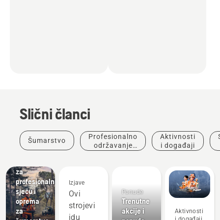
Slični članci
Profesionalno
Aktivnosti
Šumarstvo
održavanje
i događaji
Rješenja
stabala
Potrepštine
za
profesionalnu
Izjave
sječu i
Ponude
Ovi
oprema
Trenutne
strojevi
za
akcije i
Aktivnosti
idu
i događaji