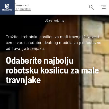
Šuma i vrt
HR, Hrvatski
Učite i otkrijte
Tražite li robotsku kosilicu za mali travnjak? Navest
ćemo vas na odabir idealnog modela za jednostavno
održavanje travnjaka.
Odaberite najbolju
robotsku kosilicu za male
travnjake