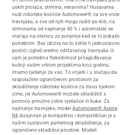
uskih prolaza, strmina, neravnina? Husqvarna
nudi robotske kosilice Automower® za sve vrste
travnjaka, a sve od njih mogu raditi po kiši, na
strminama od najmanje 40 % i automatski se
vraćaju na stanicu za punjenje kad se to pokaže
potrebnim. Bez obzira na to želite li jednostavno
postići izgled uredno održavanog travnjaka ili
vam je potrebna fleksibilnost prilagođavanja
košnji vašim vrtnim projektima kroz godinu,
imamo rješenje za vas. To vrijedi i u slučaju da
raspolažete ograničenim prostorom za
skladištenje robotske kosilice za travu tijekom
zime, jer Automower® možete skladištiti s
pomoću priručne zidne vješalice ili kuke. Za
najmanje travnjake, model
Automower® Aspire
R4
dizajniran je kompaktno i kompatibilan je s
našim sustavom pametnog skladištenja, za
ograničene skladišne prostore. Modeli