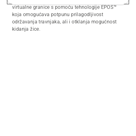
virtualne granice s pomoću tehnologije EPOS™
koja omogućava potpunu prilagodljivost
održavanja travnjaka, ali i otklanja mogućnost
kidanja žice.
AWD za velike strmine
Ako imate travnjak s velikim strminama, potražite
robotsku kosilicu s pogonom na sva četiri
kotača. Husqvarna Automower® 435X AWD
osigurava impresivne radne značajke na
strminama uz mogućnost rada na nagibima do
70 % (35 °).
Uštedite vrijeme uz EdgeCut
EdgeCut je značajka kosilice Automower® koja