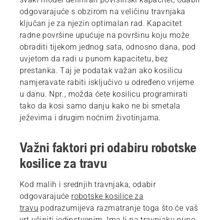
odgovarajuće s obzirom na veličinu travnjaka
ključan je za njezin optimalan rad. Kapacitet
radne površine upućuje na površinu koju može
obraditi tijekom jednog sata, odnosno dana, pod
uvjetom da radi u punom kapacitetu, bez
prestanka. Taj je podatak važan ako kosilicu
namjeravate rabiti isključivo u određeno vrijeme
u danu. Npr., možda ćete kosilicu programirati
tako da kosi samo danju kako ne bi smetala
ježevima i drugim noćnim životinjama.
Važni faktori pri odabiru robotske
kosilice za travu
Kod malih i srednjih travnjaka, odabir
odgovarajuće
robotske kosilice za
travu
podrazumijeva razmatranje toga što će vaš
vrt učiniti jedinstvenim. Ima li na travnjaku puno