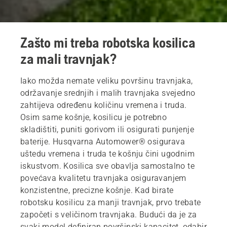
Zašto mi treba robotska kosilica
za mali travnjak?
Iako možda nemate veliku površinu travnjaka,
održavanje srednjih i malih travnjaka svejedno
zahtijeva određenu količinu vremena i truda.
Osim same košnje, kosilicu je potrebno
skladištiti, puniti gorivom ili osigurati punjenje
baterije. Husqvarna Automower® osigurava
uštedu vremena i truda te košnju čini ugodnim
iskustvom. Kosilica sve obavlja samostalno te
povećava kvalitetu travnjaka osiguravanjem
konzistentne, precizne košnje. Kad birate
robotsku kosilicu za manji travnjak, prvo trebate
započeti s veličinom travnjaka. Budući da je za
svaki model definiran površinski kapacitet, odabir