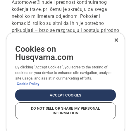
Automower® nude i prednost kontinuiranog
košenja trave, pri čemu je skraćuju za svega
nekoliko milimetara odjednom. Pokošeni
komadići toliko su sitni da ih nije potrebno
prikupljati – brzo se razgrađuju i postaju prirodno
gnojivo. Zahvaljujući tome, vaš će travnjak ostati
bujan i zelen, a to je korisno i ako imate manji vrt,
Cookies on
bez prostora za prikupljanje komposta. Osim
Husqvarna.com
onih ključnih, postoji nekoliko dodatnih značajki
koje smo dizajnirali za ispunjavanje vaših
By clicking “Accept Cookies”, you agree to the storing of
specifičnih potreba.
cookies on your device to enhance site navigation, analyze
site usage, and assist in our marketing efforts.
Cookie Policy
Značajke koje tražite
ACCEPT COOKIES
Bežična košnja
DO NOT SELL OR SHARE MY PERSONAL
INFORMATION
Zanima li vas fleksibilnost montaže, provjerite
naš asortiman bežičnih kosilica. Uspostavite