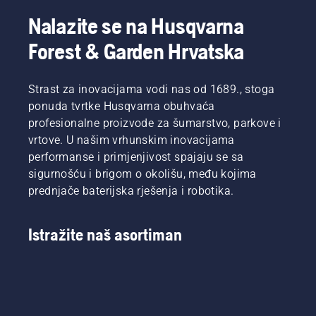
„Asortiman
trimera
proizvode
baterijskih
pri
tvrtke
Nalazite se na Husqvarna
proizvoda
punom
Husqvarna.
Forest & Garden Hrvatska
ovime
gasu, ali
Pravilno
prelazi
bez
prilagođena
na posve
smanjenja
baterija
novu
Strast za inovacijama vodi nas od 1689., stoga
okretnog
udobnija
razinu“,
momenta,
je i
ponuda tvrtke Husqvarna obuhvaća
tvrdi
kako bi
manje
profesionalne proizvode za šumarstvo, parkove i
Johan
korisnik
umara
vrtove. U našim vrhunskim inovacijama
Svennung,
mogao
tijekom
performanse i primjenjivost spajaju se sa
upravitelj
štedjeti
upotrebe,
električnih
sigurnošću i brigom o okolišu, među kojima
bateriju
stoga
i
pri košnji
možete
prednjače baterijska rješenja i robotika.
baterijskih
rijetke
raditi
ručnih
trave.
dulje bez
uređaja
Način
zaustavljanja.
Istražite naš asortiman
u tvrtki
rada
Husqvarna.
savE
uključuje
se i
isključuje
jednostavnim