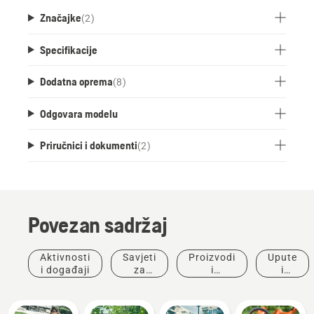
Značajke
(
2
)
Specifikacije
Dodatna oprema
(
8
)
Odgovara modelu
Priručnici i dokumenti
(
2
)
Povezan sadržaj
Aktivnosti
Savjeti
Proizvodi
Upute
i događaji
za
i
i
kupnju
inovacije
vodiči