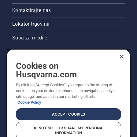
pritiskom
Kontaktirajte nas
gumba
na
Lokator trgovina
baterijskom
trimeru.
Soba za medije
Akcije
Cookies on
Pravne informacije o proizvodu
Husqvarna.com
Ostale stranice tvrtke Husqvarna
By clicking “Accept Cookies”, you agree to the storing of
cookies on your device to enhance site navigation, analyze
site usage, and assist in our marketing efforts.
Cookie Policy
ACCEPT COOKIES
DO NOT SELL OR SHARE MY PERSONAL
INFORMATION