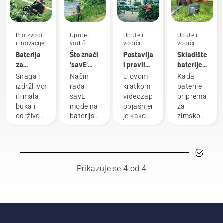
Proizvodi
Upute i
Upute i
Upute i
i inovacije
vodiči
vodiči
vodiči
Baterija
Što znači
Postavljanje
Skladištenje
za
'savE'
i pravilna
baterije
nošenje
način
prilagodba
tvrtke
Snaga i
Način
U ovom
Kada
na
rada na
leđne
Husqvarna
izdržljivost
rada
kratkom
baterije
leđima:
baterijskom
baterije
tijekom
ili mala
savE
videozapisu
pripremate
Revolucija
trimeru
zime
buka i
mode na
objašnjeno
za
ručnih
održivost?
baterijskim
je kako
zimsko
baterijskih
S našim
trimerima
postaviti
skladištenje,
alata
baterijskim
za travu
i
trebali
rješenjima
tvrtke
prilagoditi
biste
za
Husqvarna
leđnu
razmotriti
nošenje
dizajniran
bateriju
nekoliko
Prikazuje se 4 od 4
na
je za
koja se
stavki za
leđima
smanjenje
najviše
dulji vijek
više ne
broja
koristi uz
trajanja
morate
okretaja
profesionalne
baterija.
birati.
glave
baterijske