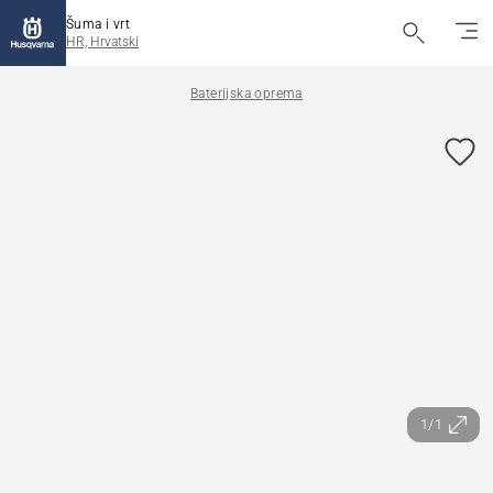
Šuma i vrt
HR, Hrvatski
Baterijska oprema
1/1