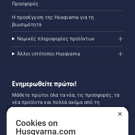
Προσφορές
Η προσέγγιση της Husqvarna για τη
βιωσιμότητα
Νομικές πληροφορίες προϊόντων
Άλλοι ιστότοποι Husqvarna
Ενημερωθείτε πρώτοι!
Μάθετε πρώτοι όλα τα νέα, τις προσφορές, τα
νέα προϊόντα και πολλά ακόμα από τη
Husqvarna! Κάντε εγγραφή στο newsletter μας
εδώ.
Cookies on
Husqvarna.com
ΕΓΓΡΑΦΉ ΣΤΟ ΕΝΗΜΕΡΩΤΙΚΌ ΔΕΛΤΊΟ