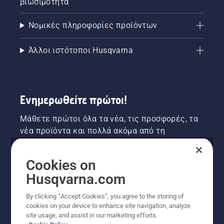
βιωσιμότητα
Νομικές πληροφορίες προϊόντων
Άλλοι ιστότοποι Husqvarna
Ενημερωθείτε πρώτοι!
Μάθετε πρώτοι όλα τα νέα, τις προσφορές, τα
νέα προϊόντα και πολλά ακόμα από τη
Husqvarna! Κάντε εγγραφή στο newsletter μας
εδώ.
Cookies on
Husqvarna.com
ΕΓΓΡΑΦΉ ΣΤΟ ΕΝΗΜΕΡΩΤΙΚΌ ΔΕΛΤΊΟ
By clicking “Accept Cookies”, you agree to the storing of
cookies on your device to enhance site navigation, analyze
site usage, and assist in our marketing efforts.