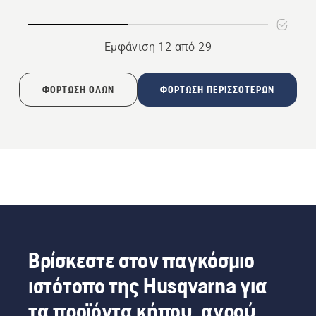
βούρτσας
τροχού
Εμφάνιση 12 από 29
ΦΌΡΤΩΣΗ ΌΛΩΝ
ΦΌΡΤΩΣΗ ΠΕΡΙΣΣΌΤΕΡΩΝ
Βρίσκεστε στον παγκόσμιο
ιστότοπο της Husqvarna για
τα προϊόντα κήπου, αγρού,