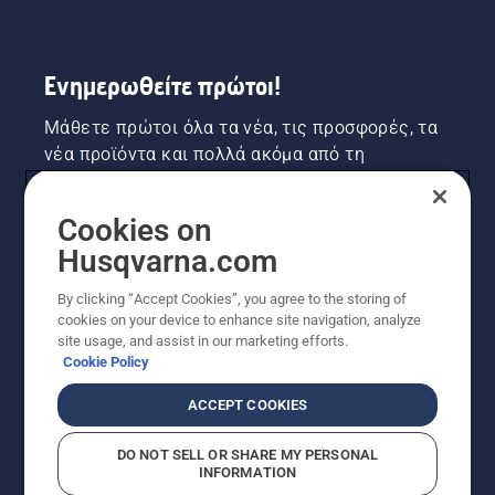
Ενημερωθείτε πρώτοι!
Μάθετε πρώτοι όλα τα νέα, τις προσφορές, τα
νέα προϊόντα και πολλά ακόμα από τη
Husqvarna! Κάντε εγγραφή στο newsletter μας
εδώ.
Cookies on
Husqvarna.com
ΕΓΓΡΑΦΉ ΣΤΟ ΕΝΗΜΕΡΩΤΙΚΌ ΔΕΛΤΊΟ
By clicking “Accept Cookies”, you agree to the storing of
cookies on your device to enhance site navigation, analyze
site usage, and assist in our marketing efforts.
Cookie Policy
ACCEPT COOKIES
DO NOT SELL OR SHARE MY PERSONAL
INFORMATION