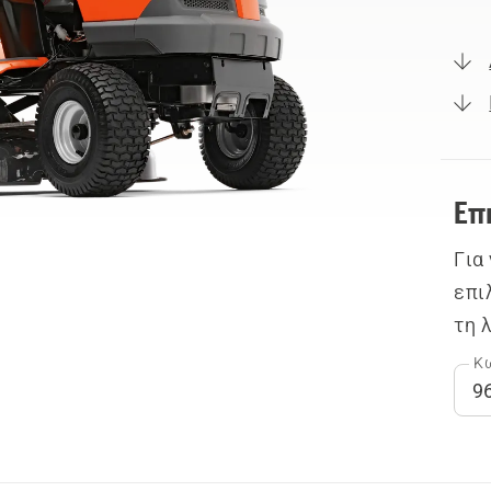
Επ
Για
επι
τη 
Κω