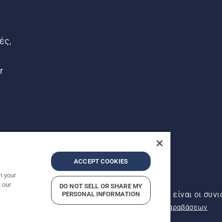
ές,
r
ACCEPT COOKIES
n your
 our
DO NOT SELL OR SHARE MY
αντός δικαιώματος. Οι εμφανιζόμενες τιμές είναι οι συνι
PERSONAL INFORMATION
ρήτου
Νομικές πληροφορίες
Αναφορά ύποπτων παραβάσεων