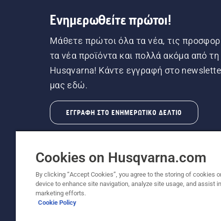
Ενημερωθείτε πρώτοι!
Μάθετε πρώτοι όλα τα νέα, τις προσφορ
τα νέα προϊόντα και πολλά ακόμα από τη
Husqvarna! Κάντε εγγραφή στο newslette
μας εδώ.
ΕΓΓΡΑΦΉ ΣΤΟ ΕΝΗΜΕΡΩΤΙΚΌ ΔΕΛΤΊΟ
Cookies on Husqvarna.com
By clicking “Accept Cookies”, you agree to the storing of cookies o
device to enhance site navigation, analyze site usage, and assist in
© Husqvarna AB (δημοσ.) Με την επιφύλαξη π
marketing efforts.
Cookie Policy
Πολιτική για τα cookies
Όροι Χρήσης
Δήλωση απορ