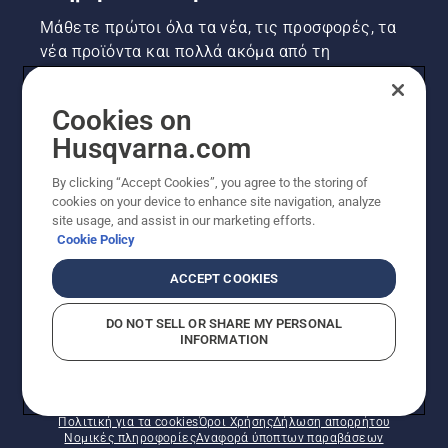
Μάθετε πρώτοι όλα τα νέα, τις προσφορές, τα
νέα προϊόντα και πολλά ακόμα από τη
Husqvarna! Κάντε εγγραφή στο newsletter μας
εδώ.
Cookies on
Husqvarna.com
ΕΓΓΡΑΦΉ ΣΤΟ ΕΝΗΜΕΡΩΤΙΚΌ ΔΕΛΤΊΟ
By clicking “Accept Cookies”, you agree to the storing of
cookies on your device to enhance site navigation, analyze
site usage, and assist in our marketing efforts.
Cookie Policy
ACCEPT COOKIES
DO NOT SELL OR SHARE MY PERSONAL
INFORMATION
© Husqvarna AB (δημοσ.) Με την επιφύλαξη παντός
δικαιώματος. Οι εμφανιζόμενες τιμές είναι οι
συνιστώμενες τιμές λιανικής.
Πολιτική για τα cookies
Όροι Χρήσης
Δήλωση απορρήτου
Νομικές πληροφορίες
Αναφορά ύποπτων παραβάσεων