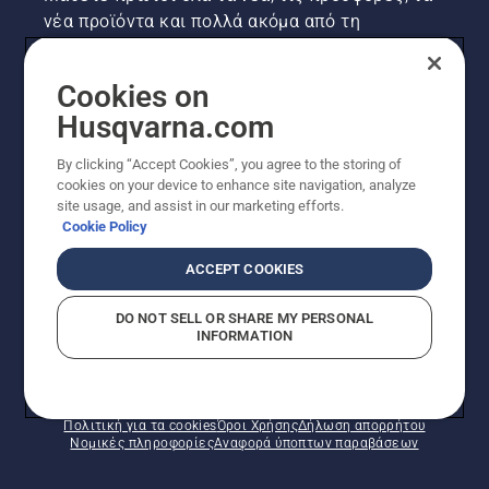
νέα προϊόντα και πολλά ακόμα από τη
Husqvarna! Κάντε εγγραφή στο newsletter μας
εδώ.
Cookies on
Husqvarna.com
ΕΓΓΡΑΦΉ ΣΤΟ ΕΝΗΜΕΡΩΤΙΚΌ ΔΕΛΤΊΟ
By clicking “Accept Cookies”, you agree to the storing of
cookies on your device to enhance site navigation, analyze
site usage, and assist in our marketing efforts.
Cookie Policy
ACCEPT COOKIES
DO NOT SELL OR SHARE MY PERSONAL
INFORMATION
© Husqvarna AB (δημοσ.) Με την επιφύλαξη παντός
δικαιώματος. Οι εμφανιζόμενες τιμές είναι οι
συνιστώμενες τιμές λιανικής.
Πολιτική για τα cookies
Όροι Χρήσης
Δήλωση απορρήτου
Νομικές πληροφορίες
Αναφορά ύποπτων παραβάσεων