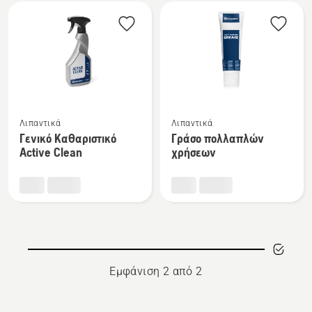
Όλα
τα
προϊόντα
Δείτε
Δείτε
Λιπαντικά
Λιπαντικά
περισσότερες
περισσότερες
Γενικό Καθαριστικό
Γράσο πολλαπλών
λεπτομέρειες
λεπτομέρειες
Active Clean
χρήσεων
για
για
το
το
Γενικό
Γράσο
Καθαριστικό
πολλαπλών
Active
χρήσεων
Clean
Εμφάνιση 2 από 2