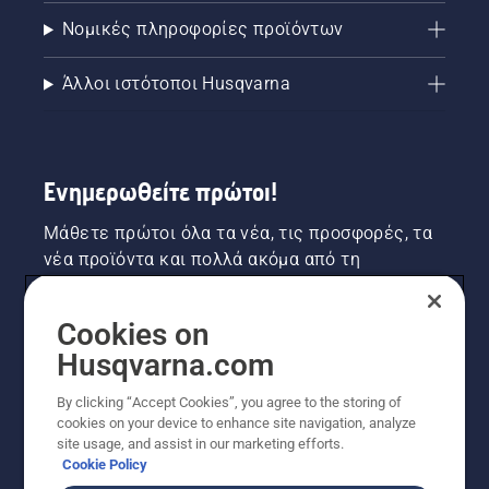
Νομικές πληροφορίες προϊόντων
Άλλοι ιστότοποι Husqvarna
Ενημερωθείτε πρώτοι!
Μάθετε πρώτοι όλα τα νέα, τις προσφορές, τα
νέα προϊόντα και πολλά ακόμα από τη
Husqvarna! Κάντε εγγραφή στο newsletter μας
εδώ.
Cookies on
Husqvarna.com
ΕΓΓΡΑΦΉ ΣΤΟ ΕΝΗΜΕΡΩΤΙΚΌ ΔΕΛΤΊΟ
By clicking “Accept Cookies”, you agree to the storing of
cookies on your device to enhance site navigation, analyze
site usage, and assist in our marketing efforts.
Cookie Policy