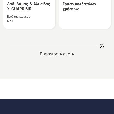
περισσότερες
περισσότερες
Λάδι Λάμας & Αλυσίδας
Γράσο πολλαπλών
λεπτομέρειες
λεπτομέρειες
X-GUARD BIO
χρήσεων
για
για
Βιοδιασπώμενο
το
το
Ναι
Λάδι
Γράσο
Λάμας
πολλαπλών
&
χρήσεων
Αλυσίδας
X-
Εμφάνιση 4 από 4
GUARD
BIO