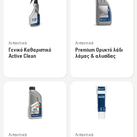
τα
προϊόντα
Δείτε
Δείτε
Λιπαντικά
Λιπαντικά
περισσότερες
περισσότερες
Γενικό Καθαριστικό
Premium Ορυκτό λάδι
λεπτομέρειες
λεπτομέρειες
Active Clean
λάμας & αλυσίδας
για
για
το
το
Γενικό
Premium
Καθαριστικό
Ορυκτό
Active
λάδι
Clean
λάμας
&
αλυσίδας
Δείτε
Δείτε
Λιπαντικά
Λιπαντικά