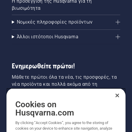
Η προσέγγιση της Husqvarna για τη
βιωσιμότητα
Νομικές πληροφορίες προϊόντων
Άλλοι ιστότοποι Husqvarna
Ενημερωθείτε πρώτοι!
Μάθετε πρώτοι όλα τα νέα, τις προσφορές, τα
νέα προϊόντα και πολλά ακόμα από τη
Husqvarna! Κάντε εγγραφή στο newsletter μας
εδώ.
Cookies on
Husqvarna.com
ΕΓΓΡΑΦΉ ΣΤΟ ΕΝΗΜΕΡΩΤΙΚΌ ΔΕΛΤΊΟ
By clicking “Accept Cookies”, you agree to the storing of
cookies on your device to enhance site navigation, analyze