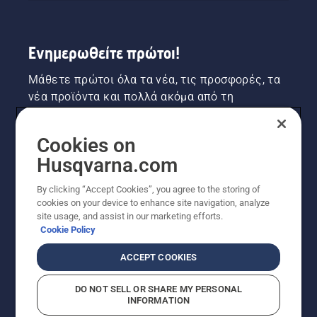
Ενημερωθείτε πρώτοι!
Μάθετε πρώτοι όλα τα νέα, τις προσφορές, τα
νέα προϊόντα και πολλά ακόμα από τη
Husqvarna! Κάντε εγγραφή στο newsletter μας
εδώ.
Cookies on
Husqvarna.com
ΕΓΓΡΑΦΉ ΣΤΟ ΕΝΗΜΕΡΩΤΙΚΌ ΔΕΛΤΊΟ
By clicking “Accept Cookies”, you agree to the storing of
cookies on your device to enhance site navigation, analyze
site usage, and assist in our marketing efforts.
Cookie Policy
ACCEPT COOKIES
DO NOT SELL OR SHARE MY PERSONAL
INFORMATION