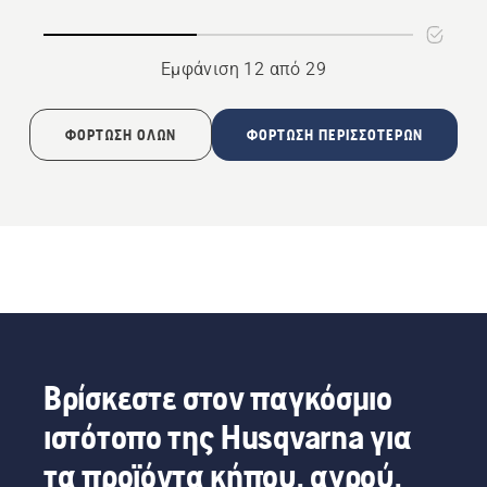
τροχού
Εμφάνιση 12 από 29
ΦΌΡΤΩΣΗ ΌΛΩΝ
ΦΌΡΤΩΣΗ ΠΕΡΙΣΣΌΤΕΡΩΝ
Βρίσκεστε στον παγκόσμιο
ιστότοπο της Husqvarna για
τα προϊόντα κήπου, αγρού,