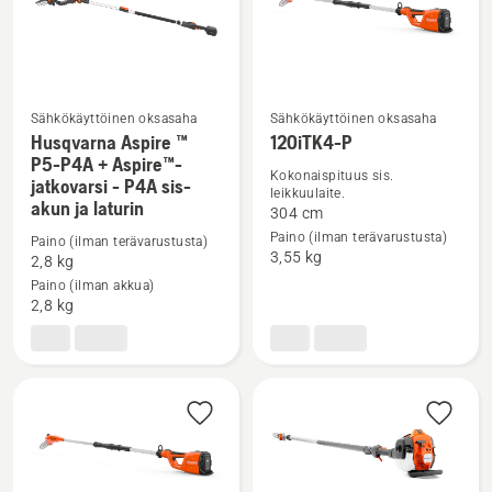
P4A
Sähkökäyttöinen oksasaha​
Sähkökäyttöinen oksasaha​
Husqvarna Aspire ™
120iTK4-P
Katso
Katso
P5-P4A + Aspire™-
Kokonaispituus sis.
jatkovarsi - P4A sis-
lisätietoja
lisätietoja
leikkuulaite.
akun ja laturin
tuotteesta
tuotteesta
304 cm
Paino (ilman terävarustusta)
Husqvarna
120iTK4-
Paino (ilman terävarustusta)
3,55 kg
2,8 kg
Aspire
P
Paino (ilman akkua)
™
2,8 kg
P5-
P4A
+
Aspire™-
jatkovarsi
-
P4A