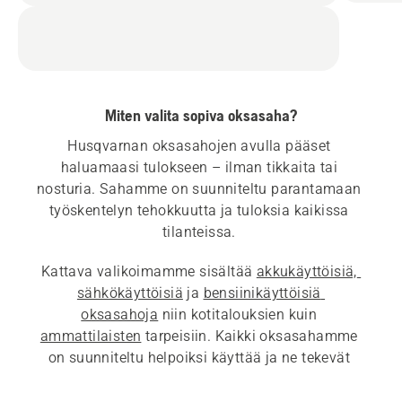
Miten valita sopiva oksasaha?
Husqvarnan oksasahojen avulla pääset 
haluamaasi tulokseen – ilman tikkaita tai 
nosturia. Sahamme on suunniteltu parantamaan 
työskentelyn tehokkuutta ja tuloksia kaikissa 
tilanteissa. 
Kattava valikoimamme sisältää 
akkukäyttöisiä, 
sähkökäyttöisiä
 ja 
bensiinikäyttöisiä 
oksasahoja
 niin kotitalouksien kuin 
ammattilaisten
 tarpeisiin. Kaikki oksasahamme 
on suunniteltu helpoiksi käyttää ja ne tekevät 
erinomaista jälkeä kaikissa tilanteissa.