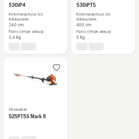
Katso
Katso
530iP4
530iPT5
lisätietoja
lisätietoja
Kokonaispituus sis.
Kokonaispituus sis.
tuotteesta
tuotteesta
leikkuulaite.
leikkuulaite.
240 cm
400 cm
530iP4
530iPT5
Paino (ilman akkua)
Paino (ilman akkua)
3,4 kg
5 kg
Katso
Oksasahat
lisätietoja
525PT5S Mark II
tuotteesta
525PT5S
Mark