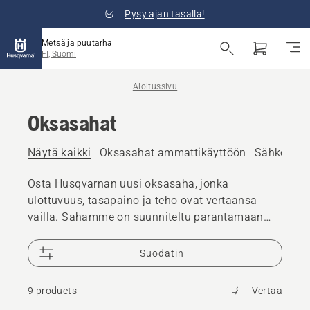
Pysy ajan tasalla!
Metsä ja puutarha
FI, Suomi
Aloitussivu
Oksasahat
Näytä kaikki
Oksasahat ammattikäyttöön
Sähkökäyt
Osta Husqvarnan uusi oksasaha, jonka
ulottuvuus, tasapaino ja teho ovat vertaansa
vailla. Sahamme on suunniteltu parantamaan
työskentelyn tehokkuutta ja tuloksia.
Valikoimassamme on bensiini- ja akkukäyttöisiä
Suodatin
oksasahoja niin kotitalouksien kuin
ammattilaistenkin tarpeisiin.
9 products
Vertaa