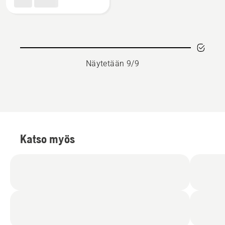
II
Näytetään 9/9
Katso myös