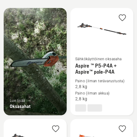
Kaikki
tuotteet
Sähkökäyttöinen oksasaha​
Katso
Aspire ™ P5-P4A +
Aspire™ pole-P4A
lisätietoja
tuotteesta
Paino (ilman terävarustusta)
Aspire
2,8 kg
Paino (ilman akkua)
™
2,8 kg
Lue lisää
P5-
Oksasahat
P4A
+
Aspire™
pole-