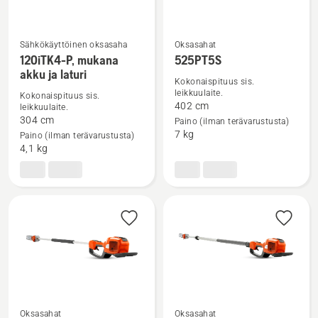
sis-
akun
ja
Sähkökäyttöinen oksasaha​
Oksasahat
laturin
120iTK4-P, mukana
525PT5S
Katso
Katso
akku ja laturi
lisätietoja
lisätietoja
Kokonaispituus sis.
leikkuulaite.
Kokonaispituus sis.
tuotteesta
tuotteesta
402 cm
leikkuulaite.
120iTK4-
525PT5S
304 cm
Paino (ilman terävarustusta)
P,
7 kg
Paino (ilman terävarustusta)
mukana
4,1 kg
akku
ja
laturi
Oksasahat
Oksasahat