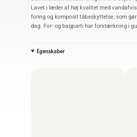
Lavet i læder af høj kvalitet med vandaf
foring og komposit tåbeskyttelse, som gør
dag. For- og bagparti har forstærkning i 
rullekroge for nem justering af snørebånd
nem at få på. Overholder EN ISO 20345 S3 
Egenskaber
47.