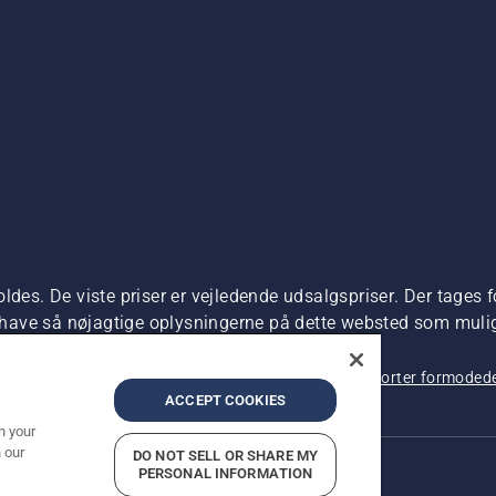
ldes. De viste priser er vejledende udsalgspriser. Der tages f
t have så nøjagtige oplysningerne på dette websted som muligt.
dre produktet kan købes direkte.
 beskyttelse af personlige oplysninger
Imprint
Rapporter formodede
ACCEPT COOKIES
n your
 our
DO NOT SELL OR SHARE MY
PERSONAL INFORMATION