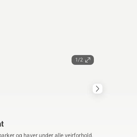
1/2
ht
parker og haver under alle vejrforhold.