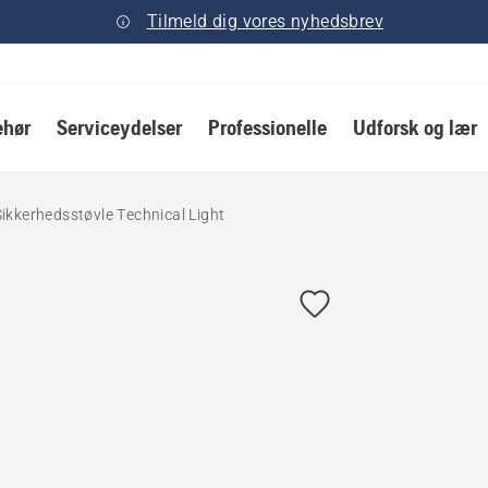
Tilmeld dig vores nyhedsbrev
ehør
Serviceydelser
Professionelle
Udforsk og lær
Sikkerhedsstøvle Technical Light