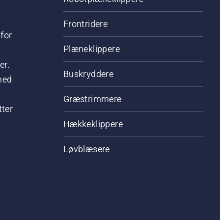
Frontridere
for
Plæneklippere
er.
Buskryddere
hed
Græstrimmere
tter
Hækkeklippere
Løvblæsere