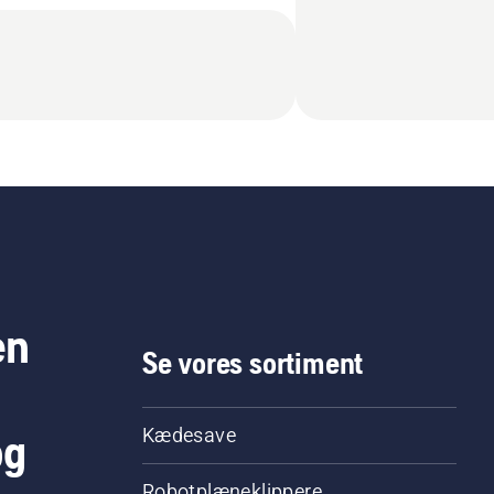
en
Se vores sortiment
og
Kædesave
Robotplæneklippere