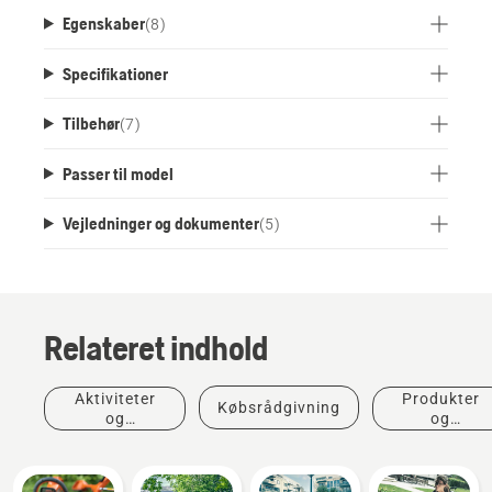
batteridesign. Klar til tilslutning til Husqvarna
Egenskaber
(
8
)
Fleet Services™.
Specifikationer
Tilbehør
(
7
)
Passer til model
Vejledninger og dokumenter
(
5
)
Relateret indhold
Aktiviteter
Produkter
Købsrådgivning
og
og
begivenheder
innovationer