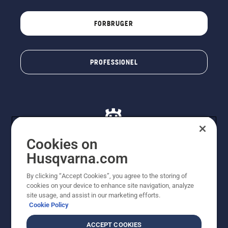
FORBRUGER
PROFESSIONEL
Cookies on
Husqvarna.com
© Husqvarna AB (publ). Alle rettigheder forbeholdes. De
By clicking “Accept Cookies”, you agree to the storing of
viste priser er vejledende udsalgspriser. Der tages
cookies on your device to enhance site navigation, analyze
forbehold for stave- og trykfejl samt prisændringer. Vi
site usage, and assist in our marketing efforts.
stræber efter at have så nøjagtige oplysningerne på
Cookie Policy
dette websted som muligt. Alle anførte priser er
vejledende udsalgspriser (inkl. moms), medmindre
ACCEPT COOKIES