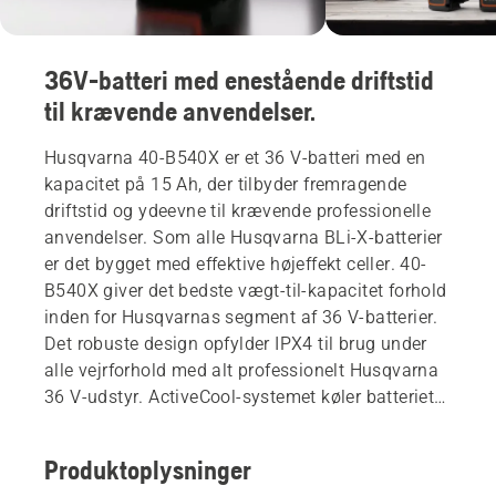
36V-batteri med enestående driftstid
til krævende anvendelser.
Husqvarna 40-B540X er et 36 V-batteri med en
kapacitet på 15 Ah, der tilbyder fremragende
driftstid og ydeevne til krævende professionelle
anvendelser. Som alle Husqvarna BLi-X-batterier
er det bygget med effektive højeffekt celler. 40-
B540X giver det bedste vægt-til-kapacitet forhold
inden for Husqvarnas segment af 36 V-batterier.
Det robuste design opfylder IPX4 til brug under
alle vejrforhold med alt professionelt Husqvarna
36 V-udstyr. ActiveCool-systemet køler batteriet
ned både under drift og opladning. Kompatibel
med alle produkter i det fleksible Husqvarna BLi-
Produktoplysninger
X 36 V-batterisystem med gennemgående