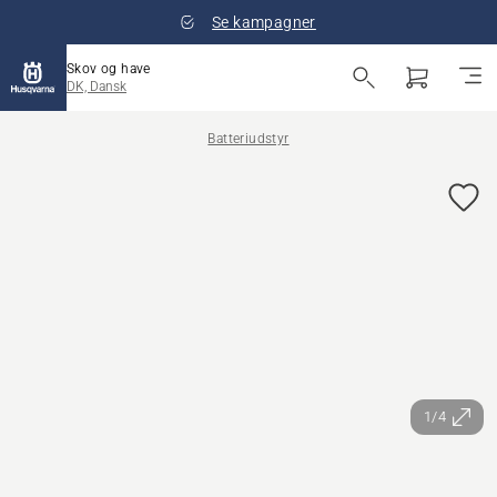
Se kampagner
Skov og have
DK, Dansk
Batteriudstyr
1/4