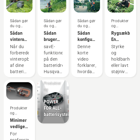
Sådan gør
Sådan gør
Sådan gør
Produkter
du og
du og
du og
og
vejledninger
vejledninger
vejledninger
innovationer
Sådan
Sådan
Sådan
Rygsækbatteri
vinteropbevarer
bruger
konfigurerer
En
du dit
du savE-
og
revolution
Når du
savE-
Denne
Styrke
Husqvarna-
funktionen
monterer
inden for
forbereder
funktionen
korte
og
batteri
på din
du
håndholdte,
vinteropbevaring
på den
video
holdbarhed
batteridrevne
rygsækbatteriet
batteridrevne
af dine
batteridrevne
forklarer,
eller lavt
græstrimmer
korrekt
værktøjer
batterier,
Husqvarna-
hvordan
støjniveau
bør du
græstrimmer
du
og
Produkter
overveje
er
konfigurerer
bæredygtighe
og
nogle få
designet
og
Med
innovationer
ting for
til at
justerer
vores
POWER
at
sænke
rygsækbatteriet,
rygsækbatteri
FOR ALL-
Produkter
forlænge
trimmerhovedets
som
behøver
og
batterisystem
levetiden
omdrejningstal
bruges
du ikke
innovationer
Minimer
på dine
ved fuld
sammen
længere
vedligeholdelse
batterier.
gas,
med
vælge.
af
For
mens
Husqvarnas
"Dette
elektrisk