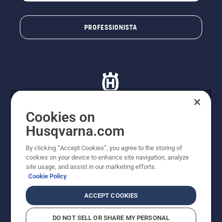
PROFESSIONISTA
Cookies on
Husqvarna.com
© Husqvarna AB (publ). Tutti i diritti riservati. I prezzi
proposti sono prezzi consigliati non vincolanti di
By clicking “Accept Cookies”, you agree to the storing of
Husqvarna Schweiz AG per i rivenditori specializzati
cookies on your device to enhance site navigation, analyze
aderenti all’iniziativa, prezzi in CHF comprensivi di IVA
site usage, and assist in our marketing efforts.
all’ 8,1% e TRA. Con riserva di modifica. Tutti i prezzi
Cookie Policy
indicati sono prezzi al dettaglio consigliati (IVA inclusa),
a meno che il prodotto non sia disponibile per l'acquisto
ACCEPT COOKIES
diretto.
Informativa sui cookie
Termini di utilizzo
DO NOT SELL OR SHARE MY PERSONAL
Informativa sulla privacy
Riferimenti
CGVF Negozio online