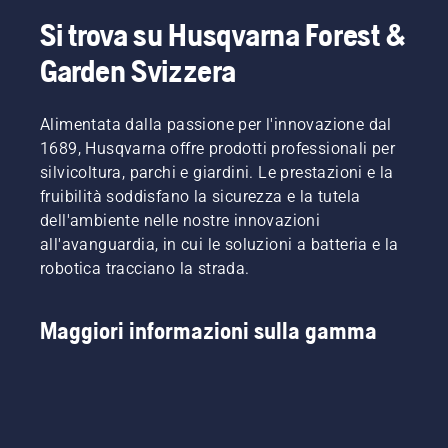
e
Seguire
concentrarsi
le
Si trova su Husqvarna Forest &
completamente
istruzioni
Garden Svizzera
sul
contenute
lavoro.
in
questo
Alimentata dalla passione per l'innovazione dal
breve
video per
1689, Husqvarna offre prodotti professionali per
imparare
silvicoltura, parchi e giardini. Le prestazioni e la
come
fruibilità soddisfano la sicurezza e la tutela
verificare
dell'ambiente nelle nostre innovazioni
il
all'avanguardia, in cui le soluzioni a batteria e la
corretto
funzionamento
robotica tracciano la strada.
del
sistema
di
Maggiori informazioni sulla gamma
lubrificazione
della
catena
per
motosega.
Controllare