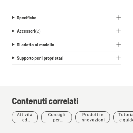
Specifiche
Accessori
(
2
)
Si adatta al modello
Supporto per i proprietari
Contenuti correlati
Offerte
Storie e
Attività
Consigli
Prodotti e
Tutoria
Giardinaggio
1 barra +
ispirazioni
Prodotti e
Prodotti e
ed
per
innovazioni
e guid
e
2 catene
Husqvarna
innovazioni
innovazioni
eventi
l'acquisto
Manutenzione
gratuite
Tree
Le nuove
#MOTOSEGHED
Strumenti