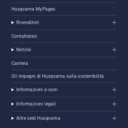
prima di
Husqvarna MyPages
tutto il
livello
dell'olio.
Rivenditori
Avviare
la
Contattateci
motosega
e
Notizie
accertarsi
che il
freno
Carriera
della
catena
Gli impegni di Husqvarna sulla sostenibilità
sia
disinserito.
Informazioni e-com
Far
girare il
motore
Informazioni legali
della
motosega
Altre sedi Husqvarna
a pochi
centimetri