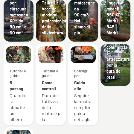
per
Talks: La
motoseghe
I nuovi
per
ciascuna
voce dei
da
modelli
l'architettura
motosega
moderni
90 cm3.
550 XP®
paesaggistica
XP® da
professionisti
Noi
Mark II e
attrezzature
50 cm³ e
della
siamo di
545
per la
60 cm³
silvicoltura
più.
Mark II.
progettazione
paesaggistica
commerciale
e
attrezzature
per la
cura dei
Tutorial e
Tutorial e
Consigli
guide
guide
per
prati
l'acquisto
6
Come
Guida
passaggi
controllare
alle
per
la
barre e
Quando
Durante
Seguire
abbattere
corretta
alle
si
l'utilizzo
la nostra
correttamente
lubrificazione
catene
abbatte
della
semplice
un albero
della
un
motosega,
guida
catena
albero, è
la
dettagliata
sulla
fondamentale
lubrificazione
per
motosega
applicare
della
trovare