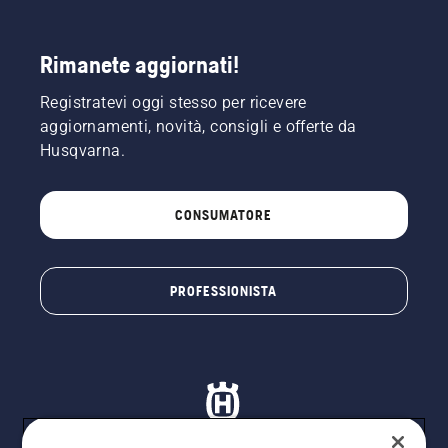
dal
tronco
dell'albero.
Rimanete aggiornati!
L'olio sul
tronco
Registratevi oggi stesso per ricevere
indica
aggiornamenti, novità, consigli e offerte da
che il
sistema
Husqvarna.
di
lubrificazione
funziona.
CONSUMATORE
PROFESSIONISTA