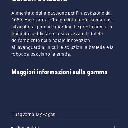
lavoro.
di barra
e
Alimentata dalla passione per l'innovazione dal
catena.
1689, Husqvarna offre prodotti professionali per
Seguire
silvicoltura, parchi e giardini. Le prestazioni e la
le
istruzioni
fruibilità soddisfano la sicurezza e la tutela
contenute
dell'ambiente nelle nostre innovazioni
in
all'avanguardia, in cui le soluzioni a batteria e la
questo
robotica tracciano la strada.
breve
video per
imparare
Maggiori informazioni sulla gamma
come
verificare
il
corretto
funzionamento
del
sistema
di
Husqvarna MyPages
lubrificazione
della
Rivenditori