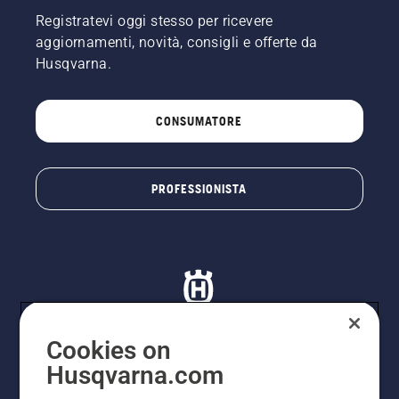
motosega
Registratevi oggi stesso per ricevere
a pochi
aggiornamenti, novità, consigli e offerte da
centimetri
Husqvarna.
dal
tronco
dell'albero.
CONSUMATORE
L'olio sul
tronco
indica
che il
PROFESSIONISTA
sistema
di
lubrificazione
funziona.
Cookies on
Husqvarna.com
© Husqvarna AB (publ). Tutti i diritti riservati. I prezzi
proposti sono prezzi consigliati non vincolanti di