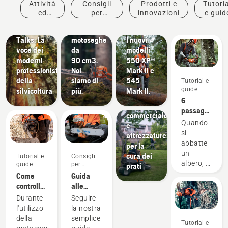
Attività
Consigli
Prodotti e
Tutoria
Giardinaggio
ispirazioni
Prodotti e
Prodotti e
ed
per
innovazioni
e guid
e
Husqvarna
innovazioni
innovazioni
eventi
l'acquisto
Manutenzione
Tree
Le nuove
#MOTOSEGHEDINUOVAGENERAZ
Strumenti
Talks: La
motoseghe
I nuovi
per
voce dei
da
modelli
l'architettura
moderni
90 cm3.
550 XP®
paesaggistica,
professionisti
Noi
Mark II e
attrezzature
della
siamo di
545
Tutorial e
per la
guide
silvicoltura
più.
Mark II.
progettazione
6
paesaggistica
passaggi
commerciale
per
Quando
e
abbattere
si
attrezzature
correttamente
abbatte
per la
un albero
un
cura dei
Tutorial e
Consigli
albero, è
guide
per
prati
l'acquisto
fondamentale
Come
Guida
applicare
controllare
alle
il
la
barre e
Durante
Seguire
metodo
corretta
alle
l'utilizzo
la nostra
corretto,
lubrificazione
catene
della
semplice
Tutorial e
non solo
della