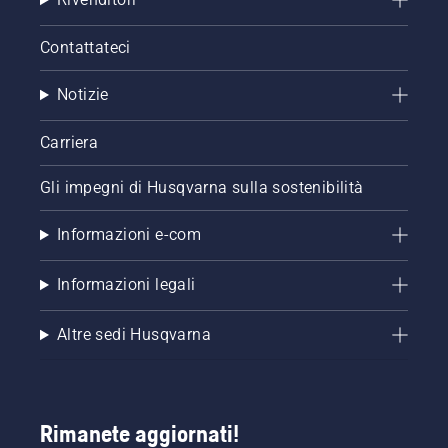
catena
per
motosega.
Contattateci
Controllare
prima di
Notizie
tutto il
livello
Carriera
dell'olio.
Avviare
la
Gli impegni di Husqvarna sulla sostenibilità
motosega
e
Informazioni e-com
accertarsi
che il
Informazioni legali
freno
della
catena
Altre sedi Husqvarna
sia
disinserito.
Far
girare il
motore
Rimanete aggiornati!
della