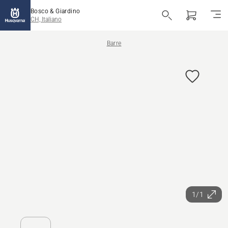
Bosco & Giardino
CH, Italiano
Barre
1/1