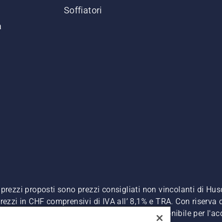
Soffiatori
a
. I prezzi proposti sono prezzi consigliati non vincolanti di H
, prezzi in CHF comprensivi di IVA all’ 8,1% e TRA. Con riserva d
A inclusa), a meno che il prodotto non sia disponibile per l'ac