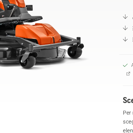
Sce
Per 
sceg
elen