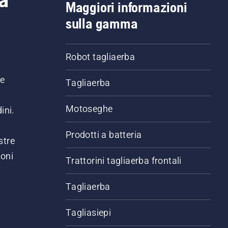
Maggiori informazioni
sulla gamma
Robot tagliaerba
ne
Tagliaerba
Motoseghe
ini.
Prodotti a batteria
stre
ioni
Trattorini tagliaerba frontali
.
Tagliaerba
Tagliasiepi