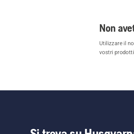
Non avet
Utilizzare il 
vostri prodott
Si trova su Husqvarn