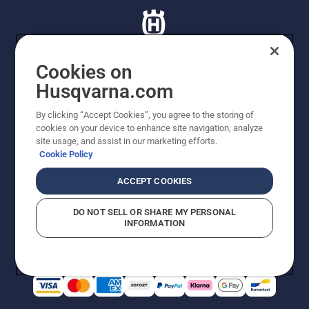
Cookies on
Husqvarna.com
© Husqvarna AB (publ). Tutti i diritti riservati. I prezzi
proposti sono prezzi consigliati non vincolanti di
By clicking “Accept Cookies”, you agree to the storing of
Husqvarna Schweiz AG per i rivenditori specializzati
cookies on your device to enhance site navigation, analyze
aderenti all’iniziativa, prezzi in CHF comprensivi di IVA
site usage, and assist in our marketing efforts.
all’ 8,1% e TRA. Con riserva di modifica. Tutti i prezzi
Cookie Policy
indicati sono prezzi al dettaglio consigliati (IVA inclusa),
a meno che il prodotto non sia disponibile per l'acquisto
ACCEPT COOKIES
diretto.
Informativa sui cookie
Termini di utilizzo
DO NOT SELL OR SHARE MY PERSONAL
Informativa sulla privacy
Riferimenti
CGVF Negozio online
INFORMATION
Segnalazione di presunte violazioni