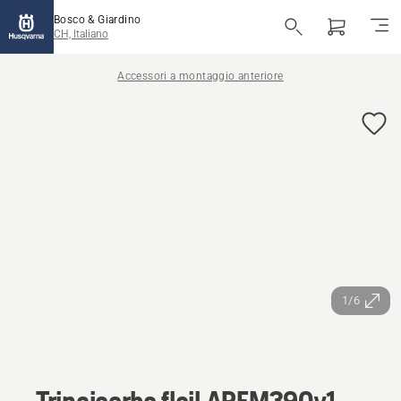
Bosco & Giardino
CH, Italiano
Accessori a montaggio anteriore
1/6
Trinciaerba flail ARFM390v1