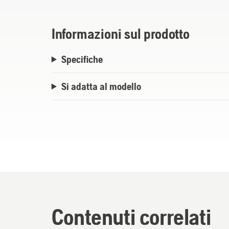
anche in caso di pioggia oppure di neve. Da
della batteria di Husqvarna. Per R 112C,
Informazioni sul prodotto
AWD, R 418TsX AWD, R 419TsX AWD, R 420T
Specifiche
Rider diesel e ibrido, e tutti i trattori a benz
Si adatta al modello
Contenuti correlati