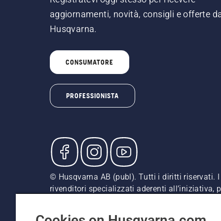
aggiornamenti, novità, consigli e offerte d
Husqvarna.
CONSUMATORE
PROFESSIONISTA
© Husqvarna AB (publ). Tutti i diritti riservati
rivenditori specializzati aderenti all’iniziativa
indicati sono prezzi al dettaglio consigliati (IV
Informativa sui cookie
Termini di utilizzo
Informativa
Cookies on Husqvarna.com