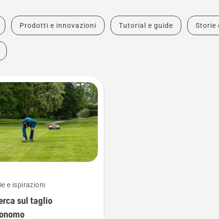
Prodotti e innovazioni
Tutorial e guide
Storie 
ie e ispirazioni
erca sul taglio
tonomo