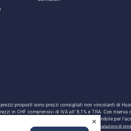
a
. I prezzi proposti sono prezzi consigliati non vincolanti di H
, prezzi in CHF comprensivi di IVA all’ 8,1% e TRA. Con riserva d
A inclusa), a meno che il prodotto non sia disponibile per l'ac
 sulla privacy
Riferimenti
CGVF Negozio online
Segnalazione di pres