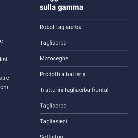
sulla gamma
Robot tagliaerba
ne
Tagliaerba
Motoseghe
ini.
Prodotti a batteria
stre
ioni
Trattorini tagliaerba frontali
.
Tagliaerba
Tagliasiepi
Soffiatori