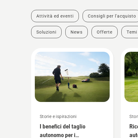
Attività ed eventi
Consigli per l'acquisto
Soluzioni
News
Offerte
Temi
Storie e ispirazioni
Stor
I benefici del taglio
Ric
autonomo per i
au