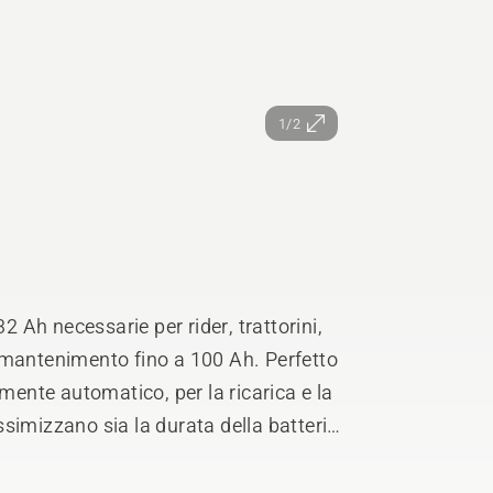
1/2
2 Ah necessarie per rider, trattorini,
simizzano sia la durata della batteria
un cortocircuito, nessun pericolo di
ll’acqua (IP 65), per l’uso all’aperto,