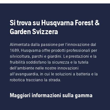
arrivata
amici. È
da uno
questo
dei
che
migliori
desiderate
Si trova su Husqvarna Forest &
del
per il
settore.
vostro
Garden Svizzera
prato
vero? Ma
cosa
Alimentata dalla passione per l'innovazione dal
succede
1689, Husqvarna offre prodotti professionali per
se
silvicoltura, parchi e giardini. Le prestazioni e la
chiazze
fruibilità soddisfano la sicurezza e la tutela
secche e
marroni
dell'ambiente nelle nostre innovazioni
e
all'avanguardia, in cui le soluzioni a batteria e la
erbacce
robotica tracciano la strada.
rovinano
la vostra
esperienza?
Maggiori informazioni sulla gamma
Non c'è
bisogno
di