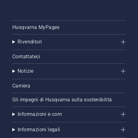
preoccuparsi.
Ecco
una
guida
dettagliata
Husqvarna MyPages
su come
rinnovare
Rivenditori
un prato
che
Contattateci
presenta
chiazze.
Notizie
Carriera
Gli impegni di Husqvarna sulla sostenibilità
Informazioni e-com
Informazioni legali