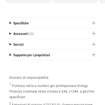
Specifiche
Accessori
(
30
)
Servizi
Supporto per i proprietari
Esonero di responsabilità:
1
Potenza netta a numero giri preimpostato Energy
:
Potenza nominale netta in base a SAE J1349, a giri/min
specificati
2
Emissioni di scarico (CO2 EU V)
:
Questa misurazione