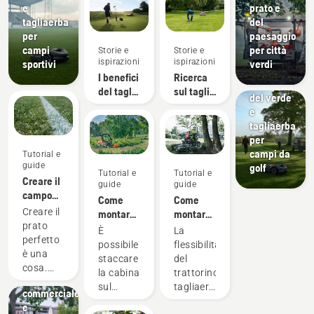
e
prato e
tagliaerba
del
Campi da
per
paesaggio
golf
campi
per città
Storie e
Storie e
Apparecchiatu
ispirazioni
ispirazioni
sportivi
verdi
per la
I benefici
Ricerca
manutenzione
del taglio
sul taglio
del verde
autonomo
autonomo
e
per i
tagliaerba
greenkeeper
per
Giardinaggio
campi da
Tutorial e
e
guide
golf
Manutenzione
Tutorial e
Tutorial e
Creare il
Strumenti
guide
guide
campo
per
Come
Come
perfetto
l'architettura
Creare il
montare
montare
paesaggistica,
prato
e
il piatto
È
La
attrezzature
perfetto
smontare
di taglio
possibile
flessibilità
per la
è una
una
sul
staccare
del
progettazione
cosa.
cabina
trattorino
la cabina
trattorino
paesaggistica
Tutt'altra
su un
tagliaerba
sul
tagliaerba
commerciale
cosa è
Husqvarna
professionale
P500.
Rider
e
però
P500