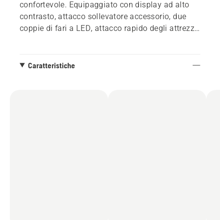
confortevole. Equipaggiato con display ad alto
contrasto, attacco sollevatore accessorio, due
coppie di fari a LED, attacco rapido degli attrezzi,
contaore con promemoria di servizio, indicatore
elettronico del livello di carburante. Questo
modello dispone di due sistemi di taglio –
Caratteristiche
raccoglitore per un risultato di taglio pulito e
BioClip® funzione mulching per una
fertilizzazione naturale. Degno di particolare nota
è il cerchio di non taglio di 50 cm che si ottiene in
piena sterzata.