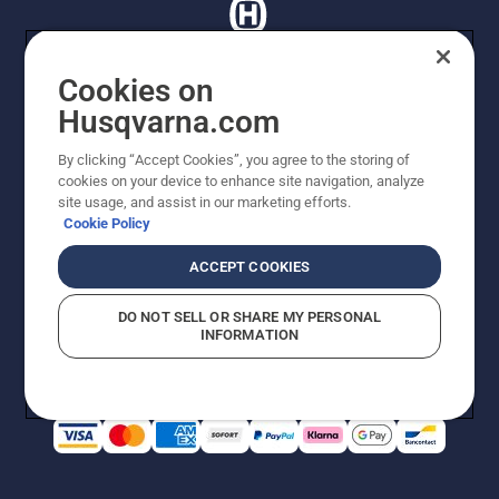
Cookies on
Husqvarna.com
© Husqvarna AB (publ). Tutti i diritti riservati. I prezzi
proposti sono prezzi consigliati non vincolanti di
By clicking “Accept Cookies”, you agree to the storing of
Husqvarna Schweiz AG per i rivenditori specializzati
cookies on your device to enhance site navigation, analyze
aderenti all’iniziativa, prezzi in CHF comprensivi di IVA
site usage, and assist in our marketing efforts.
all’ 8,1% e TRA. Con riserva di modifica. Tutti i prezzi
Cookie Policy
indicati sono prezzi al dettaglio consigliati (IVA inclusa),
a meno che il prodotto non sia disponibile per l'acquisto
ACCEPT COOKIES
diretto.
Informativa sui cookie
Termini di utilizzo
DO NOT SELL OR SHARE MY PERSONAL
Informativa sulla privacy
Riferimenti
CGVF Negozio online
INFORMATION
Segnalazione di presunte violazioni