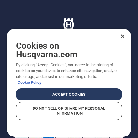
Cookies on
Husqvarna.com
© Husqvarna AB (publ). Tutti i diritti riservati. I prezzi
proposti sono prezzi consigliati non vincolanti di
By clicking “Accept Cookies”, you agree to the storing of
Husqvarna Schweiz AG per i rivenditori specializzati
cookies on your device to enhance site navigation, analyze
aderenti all’iniziativa, prezzi in CHF comprensivi di IVA
site usage, and assist in our marketing efforts.
all’ 8,1% e TRA. Con riserva di modifica. Tutti i prezzi
Cookie Policy
indicati sono prezzi al dettaglio consigliati (IVA inclusa),
a meno che il prodotto non sia disponibile per l'acquisto
ACCEPT COOKIES
diretto.
Informativa sui cookie
Termini di utilizzo
DO NOT SELL OR SHARE MY PERSONAL
Informativa sulla privacy
Riferimenti
CGVF Negozio online
INFORMATION
Segnalazione di presunte violazioni