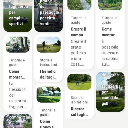
e
prato e
tagliaerba
del
per
paesaggio
campi
per città
Tutorial e
Tutorial e
guide
guide
sportivi
verdi
Creare il
Come
campo
montare
perfetto
e
Creare il
È
smontare
Campi da
prato
possibile
una
golf
perfetto
staccare
Giardinaggio
cabina
Apparecchiatu
è una
la cabina
Tutorial e
e
Storie e
su un
per la
cosa.
sul
guide
ispirazioni
Manutenzione
Husqvarna
manutenzione
Tutt'altra
P500.
Come
Strumenti
I benefici
P500
del verde
cosa è
Per fare
montare
per
del taglio
e
però
ciò, è
il piatto
l'architettura
autonomo
La
tagliaerba
riuscire a
necessario
di taglio
paesaggistica,
per i
flessibilità
per
far
disporre
sul
attrezzature
greenkeeper
del
campi da
Storie e
sopravvivere
di
trattorino
per la
trattorino
ispirazioni
golf
un
attrezzi
tagliaerba
progettazione
tagliaerba
Ricerca
manto
aggiuntivi
Tutorial e
professionale
paesaggistica
Rider
sul taglio
guide
erboso a
e di
commerciale
Husqvarna
autonomo
Come
una vita
assistenza.
e
professionale
rinnovare
di giochi,
Guardare