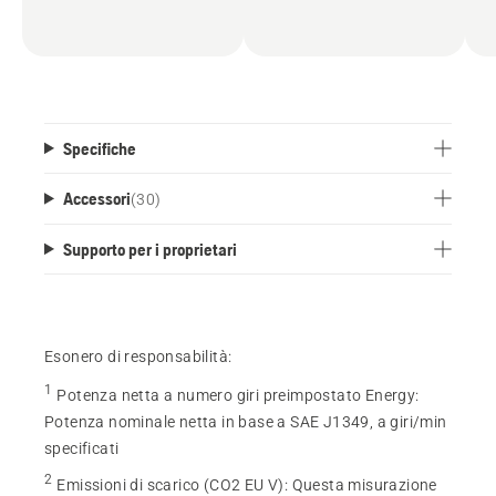
stagione. Dotata di fari, contrappeso,
riscaldamento, luce di segnalazione ecc. La
cabina può essere smontata dallo chassis con
facilità, ad esempio quando in estate non serve
più. Barra di protezione (ROPS) integrata.
Specifiche
Accessori
(
30
)
Supporto per i proprietari
Esonero di responsabilità:
1
Potenza netta a numero giri preimpostato Energy
:
Potenza nominale netta in base a SAE J1349, a giri/min
specificati
2
Emissioni di scarico (CO2 EU V)
:
Questa misurazione