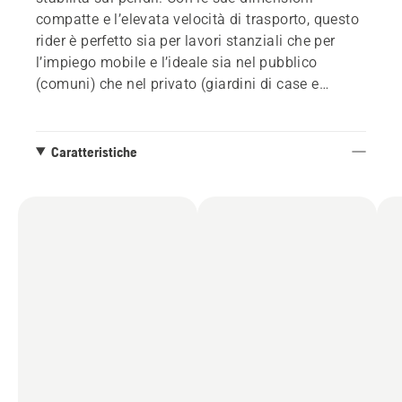
compatte e l’elevata velocità di trasporto, questo
rider è perfetto sia per lavori stanziali che per
l’impiego mobile e l’ideale sia nel pubblico
(comuni) che nel privato (giardini di case e
condomini). Il piatto di taglio frontale permette al
conducente di avere una visuale perfetta sull’area
di lavoro. Questo si traduce in risultati di taglio
Caratteristiche
eccellenti, anche sotto panchine, cespugli, ecc.
Componenti di prima qualità per una maggiore
sostenibilità e un minore tempo di impiego.
Accessori come la pala per il trasporto, la
spazzola a rullo, la palaneve e la cabina
permettono di utilizzare il rider in ogni stagione.
Consegna senza gruppo di taglio.
La cabina spaziosa, silenziosa e a basse
vibrazioni con porte in vetro, finestrini panoramici
e sedile Grammer piace perché comoda in ogni