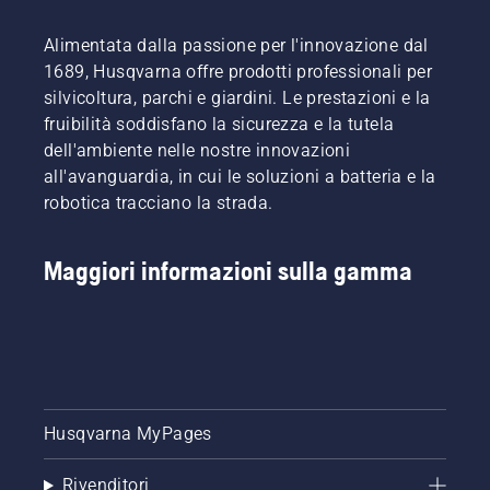
vero? Ma
cosa
Alimentata dalla passione per l'innovazione dal
succede
1689, Husqvarna offre prodotti professionali per
se
silvicoltura, parchi e giardini. Le prestazioni e la
chiazze
fruibilità soddisfano la sicurezza e la tutela
secche e
marroni
dell'ambiente nelle nostre innovazioni
e
all'avanguardia, in cui le soluzioni a batteria e la
erbacce
robotica tracciano la strada.
rovinano
la vostra
esperienza?
Maggiori informazioni sulla gamma
Non c'è
bisogno
di
preoccuparsi.
Ecco
una
guida
dettagliata
Husqvarna MyPages
su come
rinnovare
Rivenditori