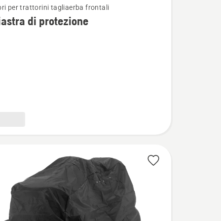
i per trattorini tagliaerba frontali
i
iastra di protezione
ne