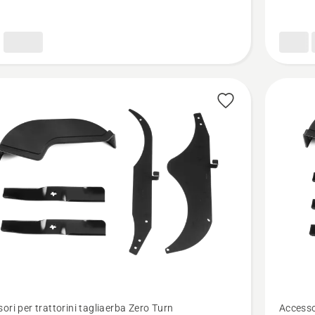
100v1
Vedi
ori per trattorini tagliaerba Zero Turn
Accessor
ri
maggior