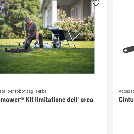
Vedi
ori per robot tagliaerba
Accesso
ri
maggior
mower® Kit limitatione dell' area
Cintu
i
dettagli
su
ower®
Cintura
di