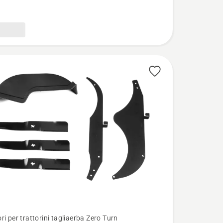
i per trattorini tagliaerba Zero Turn
i