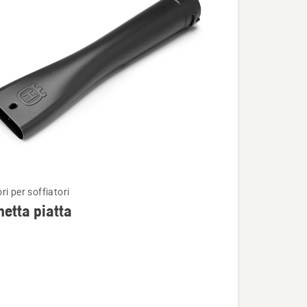
i per soffiatori
i
etta piatta
ta