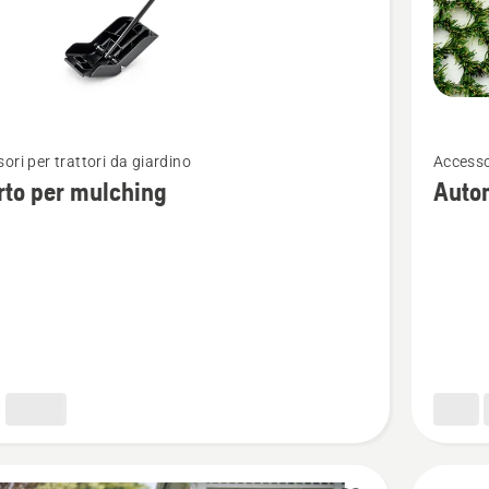
Vedi
ori per trattori da giardino
Accesso
ri
maggior
rto per mulching
Autom
i
dettagli
su
Automo
Kit
ng
per
erba
ibrida