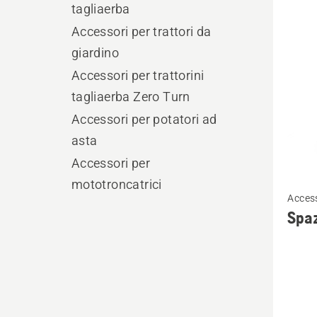
i
tagliaerba
prodo
Accessori per trattori da
giardino
Accessori per trattorini
tagliaerba Zero Turn
Accessori per potatori ad
asta
Accessori per
Vedi
mototroncatrici
Acces
maggio
Spaz
dettagl
su
Spazzo
a
rullo