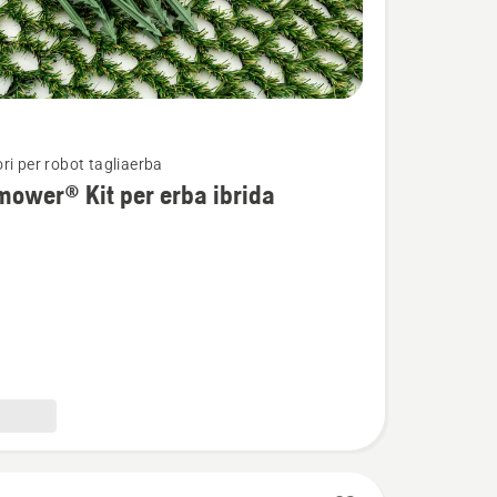
ri per robot tagliaerba
i
ower® Kit per erba ibrida
wer®