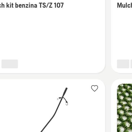
h kit benzina TS/Z 107
Mulch
i
dettagli
su
Mulch
kit
a
benzina
Z 122