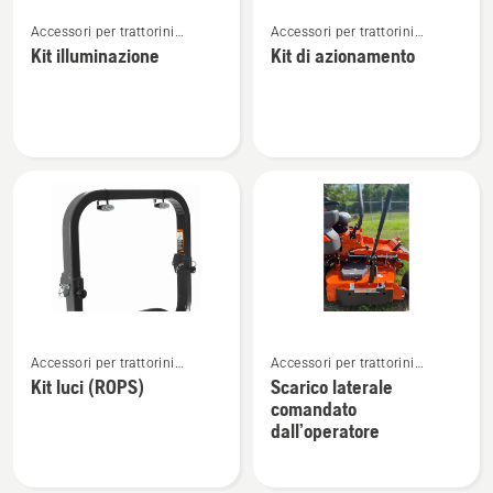
Vedi
Vedi
Accessori per trattorini
Accessori per trattorini
maggiori
maggiori
tagliaerba Zero Turn
tagliaerba Zero Turn
Kit illuminazione
Kit di azionamento
dettagli
dettagli
su
su
Kit
Kit
illuminazione
di
azionamento
Vedi
Vedi
Accessori per trattorini
Accessori per trattorini
maggiori
maggiori
tagliaerba Zero Turn
tagliaerba Zero Turn
Kit luci (ROPS)
Scarico laterale
dettagli
dettagli
comandato
su
su
dall’operatore
Kit
Scarico
luci
laterale