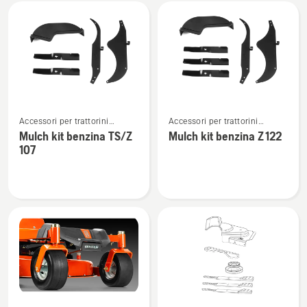
Tutti
i
prodotti
Vedi
Vedi
Accessori per trattorini
Accessori per trattorini
maggiori
maggiori
tagliaerba Zero Turn
tagliaerba Zero Turn
Mulch kit benzina TS/Z
Mulch kit benzina Z 122
dettagli
dettagli
107
su
su
Mulch
Mulch
kit
kit
benzina
benzina
TS/Z
Z 122
107