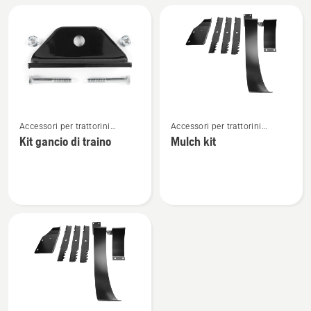
(ROPS)
comandato
dall’operatore
Vedi
Vedi
Accessori per trattorini
Accessori per trattorini
maggiori
maggiori
tagliaerba Zero Turn
tagliaerba Zero Turn
Kit gancio di traino
Mulch kit
dettagli
dettagli
su
su
Kit
Mulch
gancio
kit
di
traino