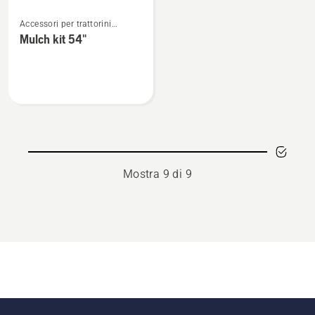
Vedi
Accessori per trattorini
maggiori
tagliaerba Zero Turn
Mulch kit 54"
dettagli
su
Mulch
kit
54"
Mostra 9 di 9