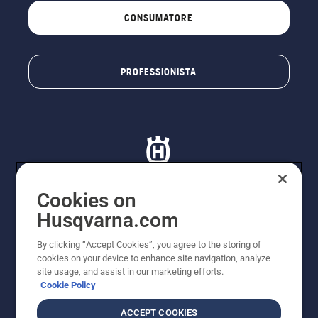
CONSUMATORE
PROFESSIONISTA
Cookies on
Husqvarna.com
© Husqvarna AB (publ). Tutti i diritti riservati. I prezzi
proposti sono prezzi consigliati non vincolanti di
By clicking “Accept Cookies”, you agree to the storing of
Husqvarna Schweiz AG per i rivenditori specializzati
cookies on your device to enhance site navigation, analyze
aderenti all’iniziativa, prezzi in CHF comprensivi di IVA
site usage, and assist in our marketing efforts.
all’ 8,1% e TRA. Con riserva di modifica. Tutti i prezzi
Cookie Policy
indicati sono prezzi al dettaglio consigliati (IVA inclusa),
a meno che il prodotto non sia disponibile per l'acquisto
ACCEPT COOKIES