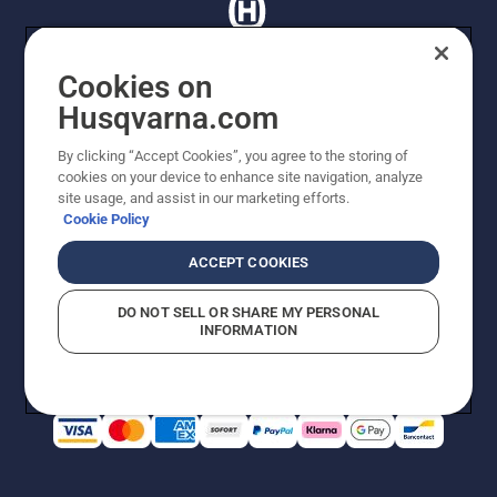
Cookies on
Husqvarna.com
© Husqvarna AB (publ). Tutti i diritti riservati. I prezzi
proposti sono prezzi consigliati non vincolanti di
By clicking “Accept Cookies”, you agree to the storing of
Husqvarna Schweiz AG per i rivenditori specializzati
cookies on your device to enhance site navigation, analyze
aderenti all’iniziativa, prezzi in CHF comprensivi di IVA
site usage, and assist in our marketing efforts.
all’ 8,1% e TRA. Con riserva di modifica. Tutti i prezzi
Cookie Policy
indicati sono prezzi al dettaglio consigliati (IVA inclusa),
a meno che il prodotto non sia disponibile per l'acquisto
ACCEPT COOKIES
diretto.
Informativa sui cookie
Termini di utilizzo
DO NOT SELL OR SHARE MY PERSONAL
Informativa sulla privacy
Riferimenti
CGVF Negozio online
INFORMATION
Segnalazione di presunte violazioni